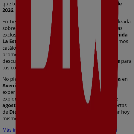
que te permitirán ahorrar durante todo el
agosto de
2026
.
En Tiendeo te ofrecemos toda la información actualizada
sobre
Dia
, como los horarios de apertura, las ofertas
exclusivas y la ubicación exacta de la tienda en
Avenida
La Estación, S/N
. Además, tendrás acceso a los últimos
catálogos de
Dia
, donde podrás descubrir las
promociones más recientes y aprovechar grandes
descuentos en productos de
Hiper-Supermercados
para
tus compras en
Calahorra
.
No pierdas la oportunidad de visitar la tienda de
Dia
en
Avenida La Estación, S/N
para disfrutar de una
experiencia de compra completa. Te invitamos a
explorar las promociones que tenemos para ti este
agosto
y mantenerte informado de las mejores ofertas
de
Dia
en
Calahorra
. ¡Visítanos y empieza a ahorrar hoy
mismo!
Más información de Dia
Ver otras tiendas de Dia en