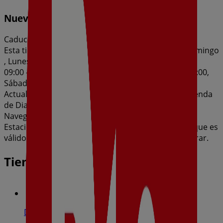
Nueva Calidad Dia del 05/08 al 11/08
Caduca el 11/8
Esta tienda de Dia tiene los siguientes horarios: Domingo
, Lunes 09:00 - 21:00, Martes 09:00 - 21:00, Miércoles
09:00 - 21:00, Jueves 09:00 - 21:00, Viernes 09:00 - 21:00,
Sábado 09:00 - 21:00
Actualmente hay 1 catálogos disponibles en esta tienda
de Dia.
Navega por el último catálogo de Dia en Avenida La
Estación, S/N Nueva Calidad Dia del 05/08 al 11/08 que es
válido del 5/8/2026 al 11/8/2026 y no pares de ahorrar.
Tiendas más cercanas
Dia