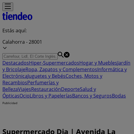
Estás aquí:
Calahorra - 28001
Destacados
Hiper-Supermercados
Hogar y Muebles
Jardín
y Bricolaje
Ropa, Zapatos y Complementos
Informática y
Electrónica
Juguetes y Bebés
Coches, Motos y
Recambios
Perfumerías y
Belleza
Viajes
Restauración
Deporte
Salud y
Ópticas
Ocio
Libros y Papelerías
Bancos y Seguros
Bodas
Publicidad
Supermercado Dia | Avenida La