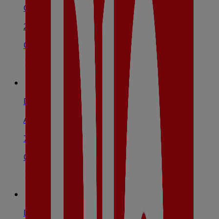
C/ Bebricio, 54, Calahorra
213 m
Cerrado
Dia
Avenida La Estación, S/N, Calahorra
774 m
Cerrado
Dia