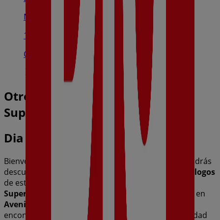
Maestro Tovar, 7, Autol
10.6 km
Cerrado
Otros negocios de Hiper-
Supermercados en Calahorra
Dia
Bienvenido a la tienda de
Dia
en Tiendeo, donde podrás
descubrir las mejores
ofertas
,
promociones
y
catálogos
de esta destacada marca del sector de
Hiper-
Supermercados
. Nuestra tienda física está ubicada en
Avenida La Estación, S/N
,
Calahorra
, y en ella
encontrarás una amplia gama de productos de calidad