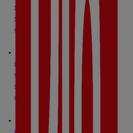
San Francisco Javier, 16, Azagra
5.9 km
Cerrado
Dia
Vadillos, 13, Pradejón
9.0 km
Cerrado
Dia