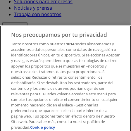
Soluciones para empresas
Noticias y prensa
Trabaja con nosotros
Contacto
Nos preocupamos por tu privacidad
Tanto nosotros como nuestros
1014
socios almacenamos y
accedemos a datos personales, como datos de navegación o
Contacto comercial y de marketing
identificadores únicos, en tu dispositivo. Si seleccionas Aceptar
Tienda mal colocada en el mapa
y navegar, estarás permitiendo que las tecnologías de rastreo
Notificar un folleto
apoyen los propósitos que se muestran en «nosotros y
¿Encontraste un problema en la web o en la
nuestros socios tratamos datos para proporcionar». Si
aplicación?
seleccionas Rechazar o retiras tu consentimiento, los
deshabilitarás. Si se deshabilitan los rastreadores, parte del
contenido y los anuncios que ves podrían dejar de ser
Índices
relevantes para ti. Puedes volver a acceder a este menú para
cambiar tus opciones o retirar el consentimiento en cualquier
momento haciendo clic en el enlace «Gestionar las
preferencias» que aparece en el en la parte inferior de la
Marcas
página web. Tus opciones tendrán efecto dentro de nuestro
Marcas locales
Sitio web. Para saber más, consulta nuestra política de
Negocios
privacidad.
Cookie policy