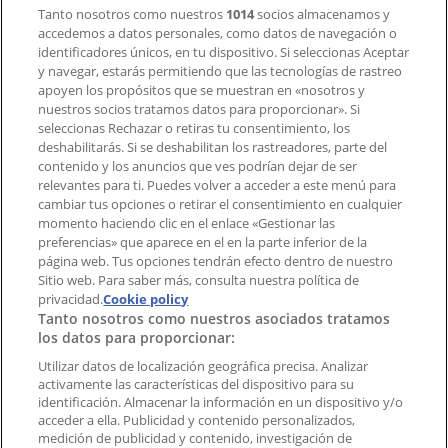
Tanto nosotros como nuestros
1014
socios almacenamos y
accedemos a datos personales, como datos de navegación o
Contacto comercial y de marketing
identificadores únicos, en tu dispositivo. Si seleccionas Aceptar
Tienda mal colocada en el mapa
y navegar, estarás permitiendo que las tecnologías de rastreo
Notificar un folleto
apoyen los propósitos que se muestran en «nosotros y
¿Encontraste un problema en la web o en la
nuestros socios tratamos datos para proporcionar». Si
aplicación?
seleccionas Rechazar o retiras tu consentimiento, los
deshabilitarás. Si se deshabilitan los rastreadores, parte del
contenido y los anuncios que ves podrían dejar de ser
Índices
relevantes para ti. Puedes volver a acceder a este menú para
cambiar tus opciones o retirar el consentimiento en cualquier
momento haciendo clic en el enlace «Gestionar las
preferencias» que aparece en el en la parte inferior de la
Marcas
página web. Tus opciones tendrán efecto dentro de nuestro
Marcas locales
Sitio web. Para saber más, consulta nuestra política de
Negocios
privacidad.
Cookie policy
Tanto nosotros como nuestros asociados tratamos
Negocios cercanos
los datos para proporcionar:
Productos
Productos locales
Utilizar datos de localización geográfica precisa. Analizar
activamente las características del dispositivo para su
Ciudades
identificación. Almacenar la información en un dispositivo y/o
acceder a ella. Publicidad y contenido personalizados,
Descargar la APP Tiendeo
medición de publicidad y contenido, investigación de