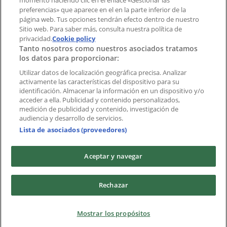
momento haciendo clic en el enlace «Gestionar las
preferencias» que aparece en el en la parte inferior de la
Marcas
página web. Tus opciones tendrán efecto dentro de nuestro
Marcas locales
Sitio web. Para saber más, consulta nuestra política de
Negocios
privacidad.
Cookie policy
Tanto nosotros como nuestros asociados tratamos
Negocios cercanos
los datos para proporcionar:
Productos
Productos locales
Utilizar datos de localización geográfica precisa. Analizar
activamente las características del dispositivo para su
Ciudades
identificación. Almacenar la información en un dispositivo y/o
acceder a ella. Publicidad y contenido personalizados,
Descargar la APP Tiendeo
medición de publicidad y contenido, investigación de
audiencia y desarrollo de servicios.
Lista de asociados (proveedores)
Aceptar y navegar
Copyright © Tiendeo ® 2026 · Shopfully Marketing S.L.U. –
Rechazar
Palau de Mar – 08039 Barcelona, Spain
Términos y condiciones
Política de privacidad
Mostrar los propósitos
Gestionar cookies