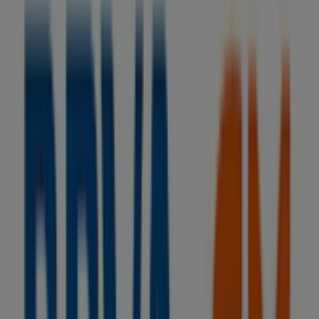
BBVA
Sin comisiones y hasta 1.060€ ¡te sale a
cuenta!
Caduca el 15/9
Tiendas más cercanas
Galp
Avda. De Valencia, 46, Caudete
32 m
Abierto