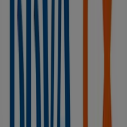
Otros negocios de Bancos y Seguros
en Caudete
BBVA
Bienvenido a la tienda de
BBVA
en Tiendeo, donde
podrás descubrir las mejores
ofertas
,
promociones
y
catálogos
de esta destacada marca del sector de
Bancos y Seguros
. Nuestra tienda física está ubicada en
EL MOLINO, 4
,
Caudete
, y en ella encontrarás una
amplia gama de productos de calidad que te permitirán
ahorrar durante todo el
agosto de 2026
.
En Tiendeo te ofrecemos toda la información actualizada
sobre
BBVA
, como los horarios de apertura, las ofertas
exclusivas y la ubicación exacta de la tienda en
EL
MOLINO, 4
. Además, tendrás acceso a los últimos
catálogos de
BBVA
, donde podrás descubrir las
promociones más recientes y aprovechar grandes