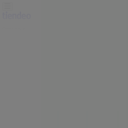
Estás aquí:
Caudete - 28001
Destacados
Hiper-Supermercados
Hogar y Muebles
Jardín
y Bricolaje
Ropa, Zapatos y Complementos
Informática y
Electrónica
Juguetes y Bebés
Coches, Motos y
Recambios
Perfumerías y
Belleza
Viajes
Restauración
Deporte
Salud y
Ópticas
Ocio
Libros y Papelerías
Bancos y Seguros
Bodas
Publicidad
Oficina BBVA | EL MOLINO, 4,