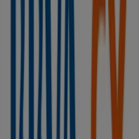
Ford
AVENIDA DE VALENCIA 47, Caudete
78 m
Estancos
Calle las Eras, 11 (*), Caudete
113 m
Cerrado