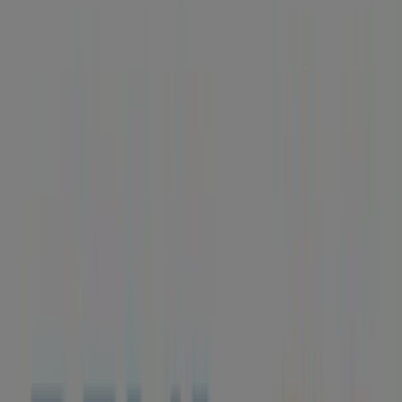
Caudete - Horarios, teléfono y
ofertas
Tiendeo en Caudete
»
Ofertas de Bancos y Seguros en Caudete
»
BBVA en Caudete
»
BBVA | EL MOLINO, 4
Mapa
965827017
Mapa
965827017
Ofertas de BBVA en Caudete