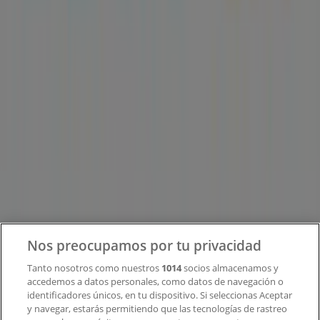
Tiendeo forma parte de Shopfully, la empresa
tecnológica que está reinventando las compras locales
en todo el mundo.
Tiendeo
¿Qué hacemos?
Soluciones para empresas
Noticias y prensa
Trabaja con nosotros
Contacto
Nos preocupamos por tu privacidad
Tanto nosotros como nuestros
1014
socios almacenamos y
accedemos a datos personales, como datos de navegación o
Contacto comercial y de marketing
identificadores únicos, en tu dispositivo. Si seleccionas Aceptar
Tienda mal colocada en el mapa
y navegar, estarás permitiendo que las tecnologías de rastreo
Notificar un folleto