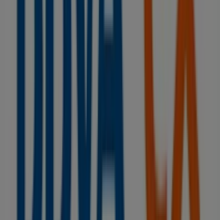
descuentos en productos de
Bancos y Seguros
para tus
compras en
Caudete
.
No pierdas la oportunidad de visitar la tienda de
BBVA
en
EL MOLINO, 4
para disfrutar de una experiencia de
compra completa. Te invitamos a explorar las
promociones que tenemos para ti este
agosto
y
mantenerte informado de las mejores ofertas de
BBVA
en
Caudete
. ¡Visítanos y empieza a ahorrar hoy mismo!
Más información de BBVA
Ver otras tiendas de BBVA en
Caudete
Publicidad