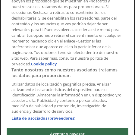
apoyen los propósitos que se muestran en «nosotros y
¿Encontraste un problema en la web o en la
nuestros socios tratamos datos para proporcionar». Si
aplicación?
seleccionas Rechazar o retiras tu consentimiento, los
deshabilitarás. Si se deshabilitan los rastreadores, parte del
contenido y los anuncios que ves podrían dejar de ser
Índices
relevantes para ti. Puedes volver a acceder a este menú para
cambiar tus opciones o retirar el consentimiento en cualquier
momento haciendo clic en el enlace «Gestionar las
preferencias» que aparece en el en la parte inferior de la
Marcas
página web. Tus opciones tendrán efecto dentro de nuestro
Marcas locales
Sitio web. Para saber más, consulta nuestra política de
Negocios
privacidad.
Cookie policy
Tanto nosotros como nuestros asociados tratamos
Negocios cercanos
los datos para proporcionar:
Productos
Productos locales
Utilizar datos de localización geográfica precisa. Analizar
activamente las características del dispositivo para su
Ciudades
identificación. Almacenar la información en un dispositivo y/o
acceder a ella. Publicidad y contenido personalizados,
Descargar la APP Tiendeo
medición de publicidad y contenido, investigación de
audiencia y desarrollo de servicios.
Lista de asociados (proveedores)
Aceptar y navegar