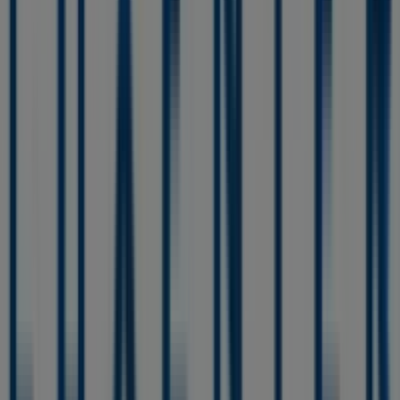
promociones más recientes y aprovechar grandes
descuentos en productos de
Ropa, Zapatos y
Complementos
para tus compras en
Caudete
.
No pierdas la oportunidad de visitar la tienda de
Luxenter
en
Calle La Zafra, 21
para disfrutar de una
experiencia de compra completa. Te invitamos a
explorar las promociones que tenemos para ti este
agosto
y mantenerte informado de las mejores ofertas
de
Luxenter
en
Caudete
. ¡Visítanos y empieza a ahorrar
hoy mismo!
Más información de Luxenter
Ver otras tiendas de
Luxenter en Caudete
Publicidad