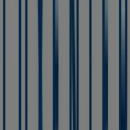
Otros negocios de Ropa, Zapatos y
Complementos en Caudete
Luxenter
Bienvenido a la tienda de
Luxenter
en Tiendeo, donde
podrás descubrir las mejores
ofertas
,
promociones
y
catálogos
de esta destacada marca del sector de
Ropa,
Zapatos y Complementos
. Nuestra tienda física está
ubicada en
Calle La Zafra, 21
,
Caudete
, y en ella
encontrarás una amplia gama de productos de calidad
que te permitirán ahorrar durante todo el
agosto de
2026
.
En Tiendeo te ofrecemos toda la información actualizada
sobre
Luxenter
, como los horarios de apertura, las
ofertas exclusivas y la ubicación exacta de la tienda en
Calle La Zafra, 21
. Además, tendrás acceso a los últimos
catálogos de
Luxenter
, donde podrás descubrir las