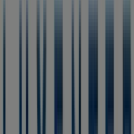
Luxenter
Ofertas
Caduca el 18/8
Tiendas más cercanas
Galp
Avda. De Valencia, 46, Caudete
32 m
Abierto