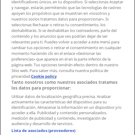
identificadores únicos, en tu dispositivo. Si seleccionas Aceptar
Tienda mal colocada en el mapa
y navegar, estarás permitiendo que las tecnologías de rastreo
Notificar un folleto
apoyen los propósitos que se muestran en «nosotros y
¿Encontraste un problema en la web o en la
nuestros socios tratamos datos para proporcionar». Si
aplicación?
seleccionas Rechazar o retiras tu consentimiento, los
deshabilitarás. Si se deshabilitan los rastreadores, parte del
contenido y los anuncios que ves podrían dejar de ser
Índices
relevantes para ti. Puedes volver a acceder a este menú para
cambiar tus opciones o retirar el consentimiento en cualquier
momento haciendo clic en el enlace «Gestionar las
preferencias» que aparece en el en la parte inferior de la
Marcas
página web. Tus opciones tendrán efecto dentro de nuestro
Marcas locales
Sitio web. Para saber más, consulta nuestra política de
Negocios
privacidad.
Cookie policy
Tanto nosotros como nuestros asociados tratamos
Negocios cercanos
los datos para proporcionar:
Productos
Productos locales
Utilizar datos de localización geográfica precisa. Analizar
activamente las características del dispositivo para su
Ciudades
identificación. Almacenar la información en un dispositivo y/o
acceder a ella. Publicidad y contenido personalizados,
Descargar la APP Tiendeo
medición de publicidad y contenido, investigación de
audiencia y desarrollo de servicios.
Lista de asociados (proveedores)