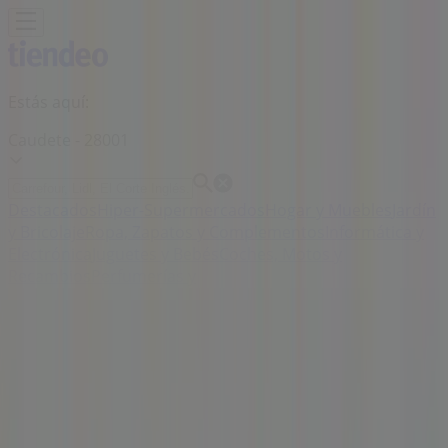
Estás aquí:
Caudete - 28001
Destacados
Hiper-Supermercados
Hogar y Muebles
Jardín
y Bricolaje
Ropa, Zapatos y Complementos
Informática y
Electrónica
Juguetes y Bebés
Coches, Motos y
Recambios
Perfumerías y
Belleza
Viajes
Restauración
Deporte
Salud y
Ópticas
Ocio
Libros y Papelerías
Bancos y Seguros
Bodas
Publicidad
Tienda Luxenter | Calle La Zafra, 21,