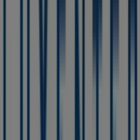
Ford
AVENIDA DE VALENCIA 47, Caudete
78 m
Estancos
Calle las Eras, 11 (*), Caudete
113 m
Abierto