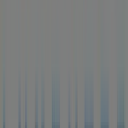
Caudete - Horarios, descuentos y
teléfono
Tiendeo en Caudete
»
Ofertas de Ropa, Zapatos y Complementos en
Caudete
»
Luxenter en Caudete
»
Luxenter | Calle La Zafra, 21
Mapa
965 82 74 21
Mapa
965 82 74 21
Ofertas de Luxenter en Caudete