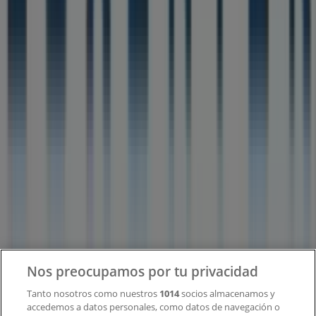
Tiendeo forma parte de Shopfully, la empresa
tecnológica que está reinventando las compras locales
en todo el mundo.
Tiendeo
¿Qué hacemos?
Soluciones para empresas
Noticias y prensa
Trabaja con nosotros
Contacto
Nos preocupamos por tu privacidad
Tanto nosotros como nuestros
1014
socios almacenamos y
accedemos a datos personales, como datos de navegación o
Contacto comercial y de marketing