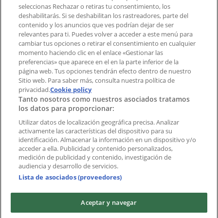
aplicación?
seleccionas Rechazar o retiras tu consentimiento, los
deshabilitarás. Si se deshabilitan los rastreadores, parte del
contenido y los anuncios que ves podrían dejar de ser
Índices
relevantes para ti. Puedes volver a acceder a este menú para
cambiar tus opciones o retirar el consentimiento en cualquier
momento haciendo clic en el enlace «Gestionar las
preferencias» que aparece en el en la parte inferior de la
Marcas
página web. Tus opciones tendrán efecto dentro de nuestro
Marcas locales
Sitio web. Para saber más, consulta nuestra política de
Negocios
privacidad.
Cookie policy
Tanto nosotros como nuestros asociados tratamos
Negocios cercanos
los datos para proporcionar:
Productos
Productos locales
Utilizar datos de localización geográfica precisa. Analizar
activamente las características del dispositivo para su
Ciudades
identificación. Almacenar la información en un dispositivo y/o
acceder a ella. Publicidad y contenido personalizados,
Descargar la APP Tiendeo
medición de publicidad y contenido, investigación de
audiencia y desarrollo de servicios.
Lista de asociados (proveedores)
Aceptar y navegar