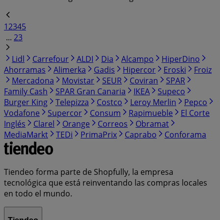
1
2
3
4
5
...
23
Lidl
Carrefour
ALDI
Dia
Alcampo
HiperDino
Ahorramas
Alimerka
Gadis
Hipercor
Eroski
Froiz
Mercadona
Movistar
SEUR
Coviran
SPAR
Family Cash
SPAR Gran Canaria
IKEA
Supeco
Burger King
Telepizza
Costco
Leroy Merlin
Pepco
Vodafone
Supercor
Consum
Rapimueble
El Corte
Inglés
Clarel
Orange
Correos
Obramat
MediaMarkt
TEDi
PrimaPrix
Caprabo
Conforama
Tiendeo forma parte de Shopfully, la empresa
tecnológica que está reinventando las compras locales
en todo el mundo.