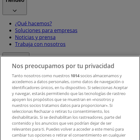
Tiendeo
¿Qué hacemos?
Soluciones para empresas
Noticias y prensa
Trabaja con nosotros
Contacto
Nos preocupamos por tu privacidad
Tanto nosotros como nuestros
1014
socios almacenamos y
accedemos a datos personales, como datos de navegación o
Contacto comercial y de marketing
identificadores únicos, en tu dispositivo. Si seleccionas Aceptar
Tienda mal colocada en el mapa
y navegar, estarás permitiendo que las tecnologías de rastreo
Notificar un folleto
apoyen los propósitos que se muestran en «nosotros y
¿Encontraste un problema en la web o en la
nuestros socios tratamos datos para proporcionar». Si
aplicación?
seleccionas Rechazar o retiras tu consentimiento, los
deshabilitarás. Si se deshabilitan los rastreadores, parte del
contenido y los anuncios que ves podrían dejar de ser
Índices
relevantes para ti. Puedes volver a acceder a este menú para
cambiar tus opciones o retirar el consentimiento en cualquier