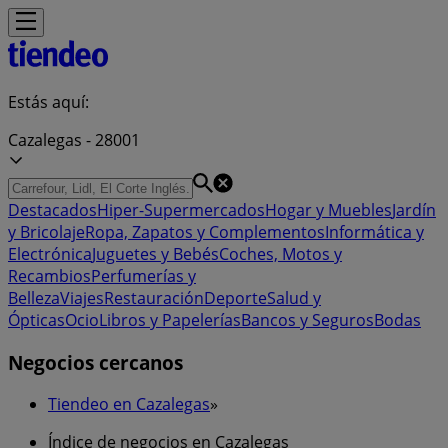
Estás aquí:
Cazalegas - 28001
Destacados
Hiper-Supermercados
Hogar y Muebles
Jardín
y Bricolaje
Ropa, Zapatos y Complementos
Informática y
Electrónica
Juguetes y Bebés
Coches, Motos y
Recambios
Perfumerías y
Belleza
Viajes
Restauración
Deporte
Salud y
Ópticas
Ocio
Libros y Papelerías
Bancos y Seguros
Bodas
Negocios cercanos
Tiendeo en Cazalegas
»
Índice de negocios en Cazalegas