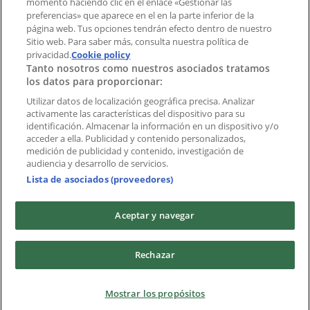
momento haciendo clic en el enlace «Gestionar las
preferencias» que aparece en el en la parte inferior de la
Marcas
página web. Tus opciones tendrán efecto dentro de nuestro
Marcas locales
Sitio web. Para saber más, consulta nuestra política de
privacidad.
Negocios
Cookie policy
Tanto nosotros como nuestros asociados tratamos
Negocios cercanos
los datos para proporcionar:
Productos
Productos locales
Utilizar datos de localización geográfica precisa. Analizar
activamente las características del dispositivo para su
Ciudades
identificación. Almacenar la información en un dispositivo y/o
acceder a ella. Publicidad y contenido personalizados,
Descargar la APP Tiendeo
medición de publicidad y contenido, investigación de
audiencia y desarrollo de servicios.
Lista de asociados (proveedores)
Aceptar y navegar
Copyright © Tiendeo ® 2026 · Shopfully Marketing S.L.U. –
Rechazar
Palau de Mar – 08039 Barcelona, Spain
Términos y condiciones
Política de privacidad
Mostrar los propósitos
Gestionar cookies