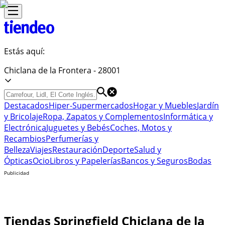
Estás aquí:
Chiclana de la Frontera - 28001
Destacados
Hiper-Supermercados
Hogar y Muebles
Jardín
y Bricolaje
Ropa, Zapatos y Complementos
Informática y
Electrónica
Juguetes y Bebés
Coches, Motos y
Recambios
Perfumerías y
Belleza
Viajes
Restauración
Deporte
Salud y
Ópticas
Ocio
Libros y Papelerías
Bancos y Seguros
Bodas
Publicidad
Tiendas Springfield Chiclana de la