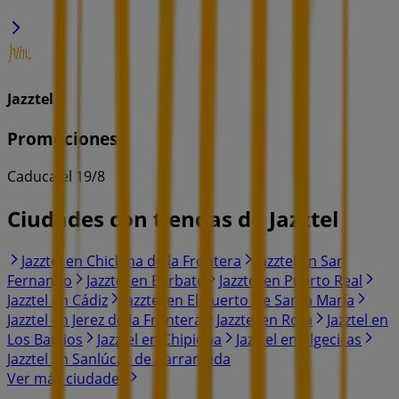
Jazztel
Promociones
Caduca el 19/8
Ciudades con tiendas de Jazztel
Jazztel en Chiclana de la Frontera
Jazztel en San
Fernando
Jazztel en Barbate
Jazztel en Puerto Real
Jazztel en Cádiz
Jazztel en El Puerto De Santa María
Jazztel en Jerez de la Frontera
Jazztel en Rota
Jazztel en
Los Barrios
Jazztel en Chipiona
Jazztel en Algeciras
Jazztel en Sanlúcar de Barrameda
Ver más ciudades