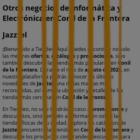
Otros negocios de Informática y
Electrónica en Conil de la Frontera
Jazztel
¡Bienvenido a Tiendeo! Aquí puedes encontrar no solo
las mejores
ofertas
,
catálogos
y
promociones
, sino
también descubrir las tiendas más populares en
Conil
de la Frontera
. Durante el mes de
agosto de 2026
, en
nuestra plataforma podrás conocer las últimas
novedades de
Jazztel
, una de las marcas más
reconocidas, así como la ubicación y detalles de las
tiendas más cercanas en
Conil de la Frontera
.
En Tiendeo, no solo tendrás acceso a
promociones
y
descuentos, sino también a información sobre las
tiendas físicas de tu ciudad. Explora los catálogos de
Jazztel
, encuentra las tiendas en
Conil de la Frontera
y
descubre los productos con grandes descuentos para