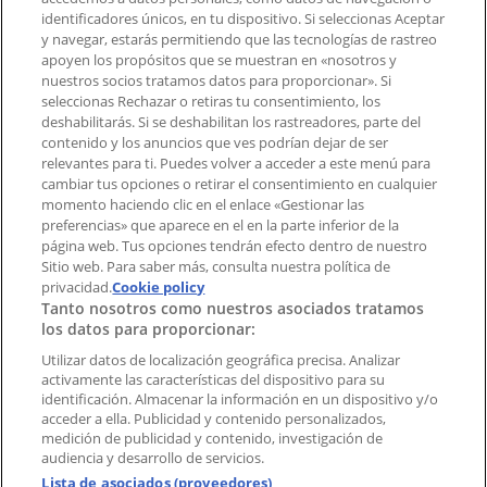
Contacto comercial y de marketing
identificadores únicos, en tu dispositivo. Si seleccionas Aceptar
Tienda mal colocada en el mapa
y navegar, estarás permitiendo que las tecnologías de rastreo
Notificar un folleto
apoyen los propósitos que se muestran en «nosotros y
¿Encontraste un problema en la web o en la
nuestros socios tratamos datos para proporcionar». Si
aplicación?
seleccionas Rechazar o retiras tu consentimiento, los
deshabilitarás. Si se deshabilitan los rastreadores, parte del
contenido y los anuncios que ves podrían dejar de ser
Índices
relevantes para ti. Puedes volver a acceder a este menú para
cambiar tus opciones o retirar el consentimiento en cualquier
momento haciendo clic en el enlace «Gestionar las
preferencias» que aparece en el en la parte inferior de la
Marcas
página web. Tus opciones tendrán efecto dentro de nuestro
Marcas locales
Sitio web. Para saber más, consulta nuestra política de
Negocios
privacidad.
Cookie policy
Tanto nosotros como nuestros asociados tratamos
Negocios cercanos
los datos para proporcionar:
Productos
Productos locales
Utilizar datos de localización geográfica precisa. Analizar
activamente las características del dispositivo para su
Ciudades
identificación. Almacenar la información en un dispositivo y/o
acceder a ella. Publicidad y contenido personalizados,
Descargar la APP Tiendeo
medición de publicidad y contenido, investigación de
audiencia y desarrollo de servicios.
Lista de asociados (proveedores)