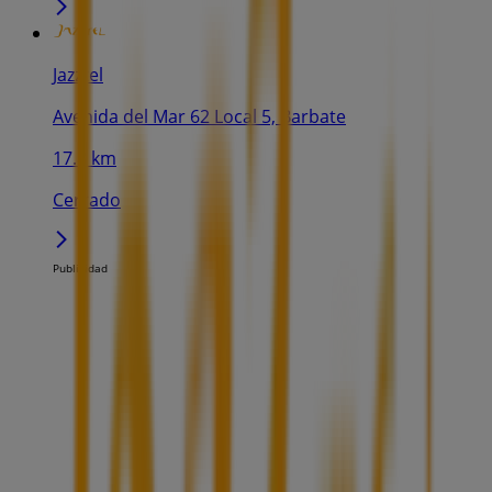
Jazztel
Avenida del Mar 62 Local 5, Barbate
17.8 km
Cerrado
Publicidad