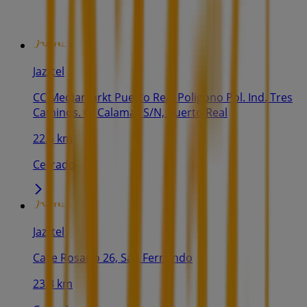
Jazztel
CC Mediamarkt Puerto Real Poligono Pol. Ind. Tres
Caminos. C/ Calamar S/N, Puerto Real
22.5 km
Cerrado
Jazztel
Calle Rosario 26, San Fernando
23.3 km