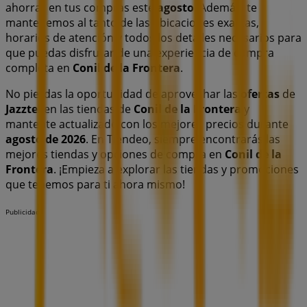
ahorrar en tus compras este
agosto
. Además, te
mantenemos al tanto de las ubicaciones exactas,
horarios de atención y todos los detalles necesarios para
que puedas disfrutar de una experiencia de compra
completa en
Conil de la Frontera
.
No pierdas la oportunidad de aprovechar las
ofertas
de
Jazztel
en las tiendas de
Conil de la Frontera
y
mantente actualizado con los mejores precios durante
agosto de 2026
. En Tiendeo, siempre encontrarás las
mejores tiendas y opciones de compra en
Conil de la
Frontera
. ¡Empieza a explorar las tiendas y promociones
que tenemos para ti ahora mismo!
Publicidad