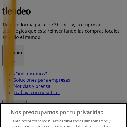
Tiendeo forma parte de Shopfully, la empresa
tecnológica que está reinventando las compras locales
en todo el mundo.
Tiendeo
¿Qué hacemos?
Soluciones para empresas
Noticias y prensa
Trabaja con nosotros
Contacto
Nos preocupamos por tu privacidad
Tanto nosotros como nuestros
1014
socios almacenamos y
accedemos a datos personales, como datos de navegación o