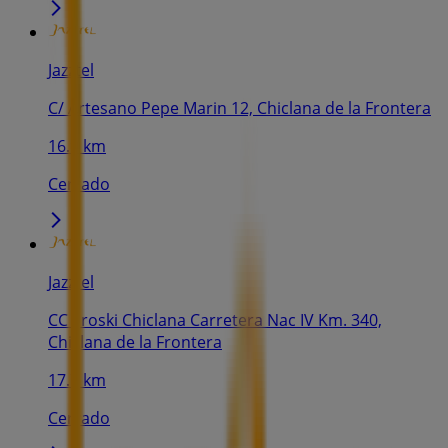
Jazztel
C/ Artesano Pepe Marin 12, Chiclana de la Frontera
16.9 km
Cerrado
Jazztel
CC Eroski Chiclana Carretera Nac IV Km. 340,
Chiclana de la Frontera
17.7 km
Cerrado