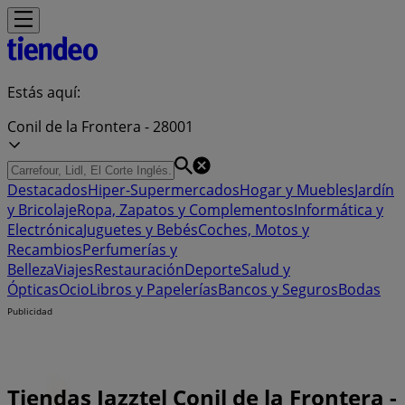
Estás aquí:
Conil de la Frontera - 28001
Destacados
Hiper-Supermercados
Hogar y Muebles
Jardín
y Bricolaje
Ropa, Zapatos y Complementos
Informática y
Electrónica
Juguetes y Bebés
Coches, Motos y
Recambios
Perfumerías y
Belleza
Viajes
Restauración
Deporte
Salud y
Ópticas
Ocio
Libros y Papelerías
Bancos y Seguros
Bodas
Publicidad
Tiendas Jazztel Conil de la Frontera -