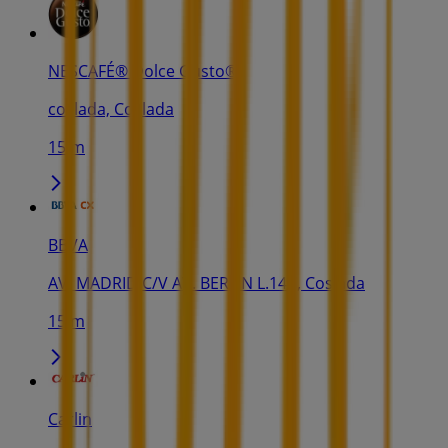
NESCAFÉ® Dolce Gusto®
coslada, Coslada
15 m
BBVA
AV. MADRID C/V AV. BERLIN L.14C, Coslada
15 m
Carlin