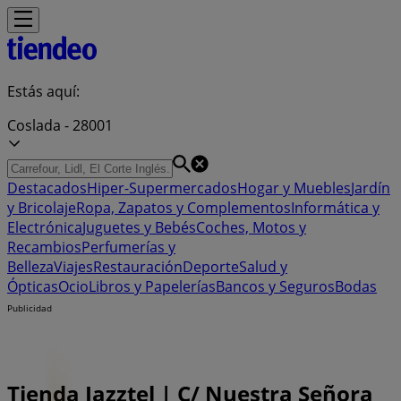
Estás aquí:
Coslada - 28001
Destacados
Hiper-Supermercados
Hogar y Muebles
Jardín
y Bricolaje
Ropa, Zapatos y Complementos
Informática y
Electrónica
Juguetes y Bebés
Coches, Motos y
Recambios
Perfumerías y
Belleza
Viajes
Restauración
Deporte
Salud y
Ópticas
Ocio
Libros y Papelerías
Bancos y Seguros
Bodas
Publicidad
Tienda Jazztel | C/ Nuestra Señora