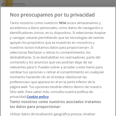
Contacto
Nos preocupamos por tu privacidad
Tanto nosotros como nuestros
1014
socios almacenamos y
accedemos a datos personales, como datos de navegación o
Contacto comercial y de marketing
identificadores únicos, en tu dispositivo. Si seleccionas Aceptar
Tienda mal colocada en el mapa
y navegar, estarás permitiendo que las tecnologías de rastreo
Notificar un folleto
apoyen los propósitos que se muestran en «nosotros y
¿Encontraste un problema en la web o en la
nuestros socios tratamos datos para proporcionar». Si
aplicación?
seleccionas Rechazar o retiras tu consentimiento, los
deshabilitarás. Si se deshabilitan los rastreadores, parte del
contenido y los anuncios que ves podrían dejar de ser
Índices
relevantes para ti. Puedes volver a acceder a este menú para
cambiar tus opciones o retirar el consentimiento en cualquier
momento haciendo clic en el enlace «Gestionar las
preferencias» que aparece en el en la parte inferior de la
Marcas
página web. Tus opciones tendrán efecto dentro de nuestro
Marcas locales
Sitio web. Para saber más, consulta nuestra política de
Negocios
privacidad.
Cookie policy
Tanto nosotros como nuestros asociados tratamos
Negocios cercanos
los datos para proporcionar:
Productos
Productos locales
Utilizar datos de localización geográfica precisa. Analizar