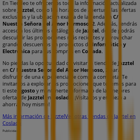
En Tiendeo te ofrecemos toda la información actualizada
sobre
Jazztel
, como los horarios de apertura, las ofertas
exclusivas y la ubicación exacta de la tienda en
C/
Nuestra Señora del Amor Hermoso, 2
. Además, tendrás
acceso a los últimos catálogos de
Jazztel
, donde podrás
descubrir las promociones más recientes y aprovechar
grandes descuentos en productos de
Informática y
Electrónica
para tus compras en
Coslada
.
No pierdas la oportunidad de visitar la tienda de
Jazztel
en
C/ Nuestra Señora del Amor Hermoso, 2
para
disfrutar de una experiencia de compra completa. Te
invitamos a explorar las promociones que tenemos para
ti este
agosto
y mantenerte informado de las mejores
ofertas de
Jazztel
en
Coslada
. ¡Visítanos y empieza a
ahorrar hoy mismo!
Más información de Jazztel
Ver otras tiendas de Jazztel en
Coslada
Publicidad