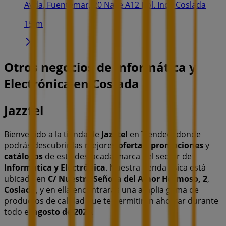
Avda. Fuentemar, 20 Nave A12 Pol. Ind., Coslada
15 m
Otros negocios de Informática y
Electrónica en Coslada
Jazztel
Bienvenido a la tienda de
Jazztel
en Tiendeo, donde
podrás descubrir las mejores
ofertas
,
promociones
y
catálogos
de esta destacada marca del sector de
Informática y Electrónica
. Nuestra tienda física está
ubicada en
C/ Nuestra Señora del Amor Hermoso, 2
,
Coslada
, y en ella encontrarás una amplia gama de
productos de calidad que te permitirán ahorrar durante
todo el
agosto de 2026
.