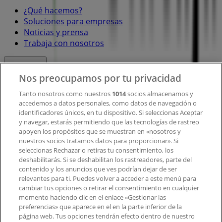
¿Qué hacemos?
Soluciones para empresas
Noticias y prensa
Trabaja con nosotros
Contacto
Nos preocupamos por tu privacidad
Tanto nosotros como nuestros
1014
socios almacenamos y
accedemos a datos personales, como datos de navegación o
Contacto comercial y de marketing
identificadores únicos, en tu dispositivo. Si seleccionas Aceptar
Tienda mal colocada en el mapa
y navegar, estarás permitiendo que las tecnologías de rastreo
Notificar un folleto
apoyen los propósitos que se muestran en «nosotros y
¿Encontraste un problema en la web o en la
nuestros socios tratamos datos para proporcionar». Si
aplicación?
seleccionas Rechazar o retiras tu consentimiento, los
deshabilitarás. Si se deshabilitan los rastreadores, parte del
contenido y los anuncios que ves podrían dejar de ser
Índices
relevantes para ti. Puedes volver a acceder a este menú para
cambiar tus opciones o retirar el consentimiento en cualquier
momento haciendo clic en el enlace «Gestionar las
preferencias» que aparece en el en la parte inferior de la
Marcas
página web. Tus opciones tendrán efecto dentro de nuestro