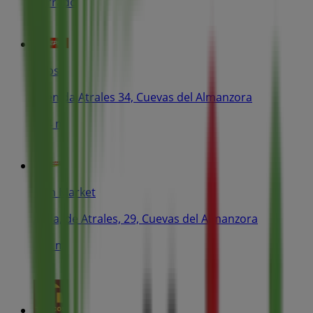
Cerrado
Cepsa
Avenida Atrales 34, Cuevas del Almanzora
194 m
Don Market
Avda, de Atrales, 29, Cuevas del Almanzora
196 m