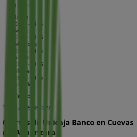
Cerrado
Lunes
08:30 - 14:15
Martes
08:30 - 14:15
Miércoles
08:30 - 14:15
Jueves
08:30 - 14:15
Viernes
08:30 - 14:15
Sábado
Cerrado
Mapa
950456079
Ofertas de Unicaja Banco en Cuevas
del Almanzora