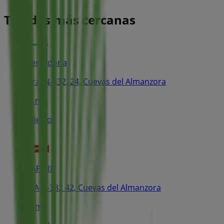
Tiendas más cercanas
Mercadona
Ctra. N-332, 24, Cuevas del Almanzora
34 m
Abierto
MAPFRE
CRA N-332 42, Cuevas del Almanzora
85 m