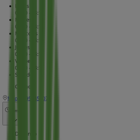
Lunes
08:30 - 14:15
Martes
08:30 - 14:15
Miércoles
08:30 - 14:15
Jueves
08:30 - 14:15
Viernes
08:30 - 14:15
Sábado
Cerrado
Mapa
950456079
Cerrado
Domingo