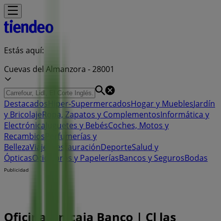
Estás aquí:
Cuevas del Almanzora - 28001
Destacados
Hiper-Supermercados
Hogar y Muebles
Jardín
y Bricolaje
Ropa, Zapatos y Complementos
Informática y
Electrónica
Juguetes y Bebés
Coches, Motos y
Recambios
Perfumerías y
Belleza
Viajes
Restauración
Deporte
Salud y
Ópticas
Ocio
Libros y Papelerías
Bancos y Seguros
Bodas
Publicidad
Oficina Unicaja Banco | Cl las