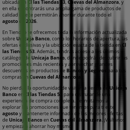
ubicada en
Cl las Tiendas 53
,
Cuevas del Almanzora
, y
en ella encontrarás una amplia gama de productos de
calidad que te permitirán ahorrar durante todo el
agosto de 2026
.
En Tiendeo te ofrecemos toda la información actualizada
sobre
Unicaja Banco
, como los horarios de apertura, las
ofertas exclusivas y la ubicación exacta de la tienda en
Cl
las Tiendas 53
. Además, tendrás acceso a los últimos
catálogos de
Unicaja Banco
, donde podrás descubrir las
promociones más recientes y aprovechar grandes
descuentos en productos de
Bancos y Seguros
para tus
compras en
Cuevas del Almanzora
.
No pierdas la oportunidad de visitar la tienda de
Unicaja
Banco
en
Cl las Tiendas 53
para disfrutar de una
experiencia de compra completa. Te invitamos a
explorar las promociones que tenemos para ti este
agosto
y mantenerte informado de las mejores ofertas
de
Unicaja Banco
en
Cuevas del Almanzora
. ¡Visítanos
y empieza a ahorrar hoy mismo!