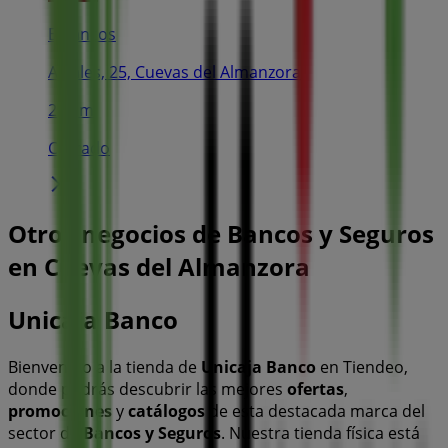
Estancos
Atrales, 25, Cuevas del Almanzora
208 m
Cerrado
Otros negocios de Bancos y Seguros
en Cuevas del Almanzora
Unicaja Banco
Bienvenido a la tienda de
Unicaja Banco
en Tiendeo,
donde podrás descubrir las mejores
ofertas
,
promociones
y
catálogos
de esta destacada marca del
sector de
Bancos y Seguros
. Nuestra tienda física está