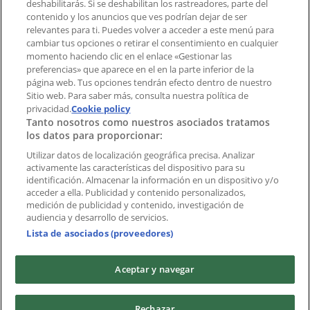
deshabilitarás. Si se deshabilitan los rastreadores, parte del
contenido y los anuncios que ves podrían dejar de ser
Índices
relevantes para ti. Puedes volver a acceder a este menú para
cambiar tus opciones o retirar el consentimiento en cualquier
momento haciendo clic en el enlace «Gestionar las
preferencias» que aparece en el en la parte inferior de la
Marcas
página web. Tus opciones tendrán efecto dentro de nuestro
Marcas locales
Sitio web. Para saber más, consulta nuestra política de
Negocios
privacidad.
Cookie policy
Tanto nosotros como nuestros asociados tratamos
Negocios cercanos
los datos para proporcionar:
Productos
Productos locales
Utilizar datos de localización geográfica precisa. Analizar
activamente las características del dispositivo para su
Ciudades
identificación. Almacenar la información en un dispositivo y/o
acceder a ella. Publicidad y contenido personalizados,
Descargar la APP Tiendeo
medición de publicidad y contenido, investigación de
audiencia y desarrollo de servicios.
Lista de asociados (proveedores)
Aceptar y navegar
Copyright © Tiendeo ® 2026 · Shopfully Marketing S.L.U. –
Rechazar