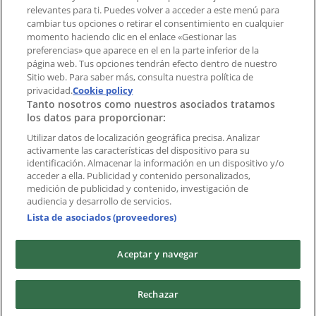
Índices
relevantes para ti. Puedes volver a acceder a este menú para
cambiar tus opciones o retirar el consentimiento en cualquier
momento haciendo clic en el enlace «Gestionar las
preferencias» que aparece en el en la parte inferior de la
Marcas
página web. Tus opciones tendrán efecto dentro de nuestro
Marcas locales
Sitio web. Para saber más, consulta nuestra política de
privacidad.
Negocios
Cookie policy
Tanto nosotros como nuestros asociados tratamos
Negocios cercanos
los datos para proporcionar:
Productos
Productos locales
Utilizar datos de localización geográfica precisa. Analizar
activamente las características del dispositivo para su
Ciudades
identificación. Almacenar la información en un dispositivo y/o
acceder a ella. Publicidad y contenido personalizados,
Descargar la APP Tiendeo
medición de publicidad y contenido, investigación de
audiencia y desarrollo de servicios.
Lista de asociados (proveedores)
Aceptar y navegar
Copyright © Tiendeo ® 2026 · Shopfully Marketing S.L.U. –
Rechazar
Palau de Mar – 08039 Barcelona, Spain