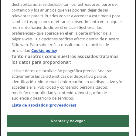
deshabilitarás. Si se deshabilitan los rastreadores, parte del
contenido y los anuncios que ves podrían dejar de ser
Índices
relevantes para ti. Puedes volver a acceder a este menú para
cambiar tus opciones o retirar el consentimiento en cualquier
momento haciendo clic en el enlace «Gestionar las
preferencias» que aparece en el en la parte inferior de la
Marcas
página web. Tus opciones tendrán efecto dentro de nuestro
Marcas locales
Sitio web. Para saber más, consulta nuestra política de
Negocios
privacidad.
Cookie policy
Tanto nosotros como nuestros asociados tratamos
Negocios cercanos
los datos para proporcionar:
Productos
Productos locales
Utilizar datos de localización geográfica precisa. Analizar
activamente las características del dispositivo para su
Ciudades
identificación. Almacenar la información en un dispositivo y/o
acceder a ella. Publicidad y contenido personalizados,
Descargar la APP Tiendeo
medición de publicidad y contenido, investigación de
audiencia y desarrollo de servicios.
Lista de asociados (proveedores)
Aceptar y navegar
Copyright © Tiendeo ® 2026 · Shopfully Marketing S.L.U. –