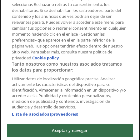
aplicación?
seleccionas Rechazar o retiras tu consentimiento, los
deshabilitarás. Si se deshabilitan los rastreadores, parte del
contenido y los anuncios que ves podrían dejar de ser
Índices
relevantes para ti. Puedes volver a acceder a este menú para
cambiar tus opciones o retirar el consentimiento en cualquier
momento haciendo clic en el enlace «Gestionar las
preferencias» que aparece en el en la parte inferior de la
Marcas
página web. Tus opciones tendrán efecto dentro de nuestro
Marcas locales
Sitio web. Para saber más, consulta nuestra política de
Negocios
privacidad.
Cookie policy
Tanto nosotros como nuestros asociados tratamos
Negocios cercanos
los datos para proporcionar:
Productos
Productos locales
Utilizar datos de localización geográfica precisa. Analizar
activamente las características del dispositivo para su
Ciudades
identificación. Almacenar la información en un dispositivo y/o
acceder a ella. Publicidad y contenido personalizados,
Descargar la APP Tiendeo
medición de publicidad y contenido, investigación de
audiencia y desarrollo de servicios.
Lista de asociados (proveedores)
Aceptar y navegar