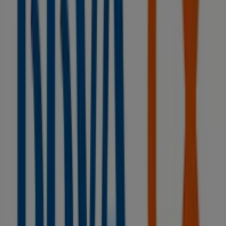
BBVA
Bienvenido a la tienda de
BBVA
en Tiendeo, donde
podrás descubrir las mejores
ofertas
,
promociones
y
catálogos
de esta destacada marca del sector de
Bancos y Seguros
. Nuestra tienda física está ubicada en
AVDA.VILALLONGA CANT.PLAÇA GRA, 2
,
Figueres
, y en
ella encontrarás una amplia gama de productos de
calidad que te permitirán ahorrar durante todo el
agosto de 2026
.
En Tiendeo te ofrecemos toda la información actualizada
sobre
BBVA
, como los horarios de apertura, las ofertas
exclusivas y la ubicación exacta de la tienda en
AVDA.VILALLONGA CANT.PLAÇA GRA, 2
. Además,
tendrás acceso a los últimos catálogos de
BBVA
, donde
podrás descubrir las promociones más recientes y
aprovechar grandes descuentos en productos de
Bancos y Seguros
para tus compras en
Figueres
.