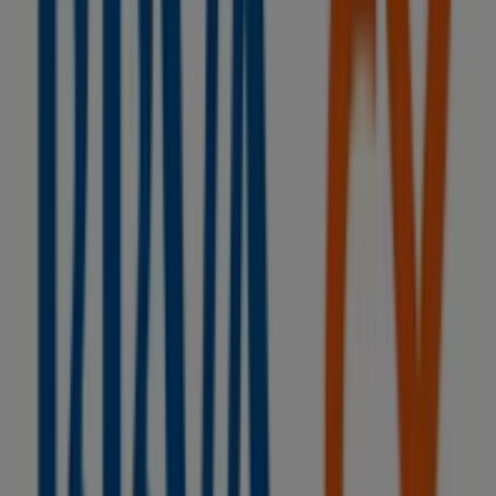
Dispunt
LASAUCA, 24, Figueres
51 m
Cerrado
Ferbric
C/Lasauca, 17, Figueres
63 m
Otros negocios de Bancos y Seguros
en Figueres