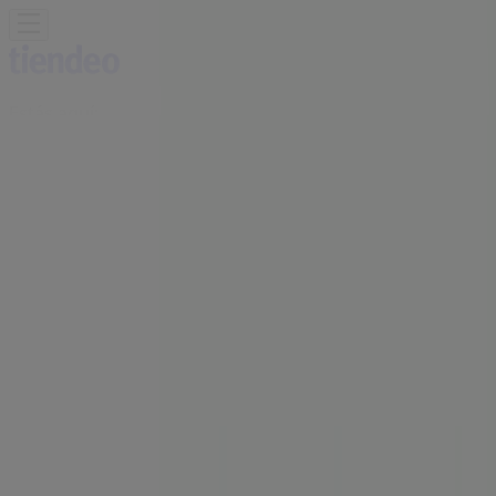
Estás aquí:
Figueres - 28001
Destacados
Hiper-Supermercados
Hogar y Muebles
Jardín
y Bricolaje
Ropa, Zapatos y Complementos
Informática y
Electrónica
Juguetes y Bebés
Coches, Motos y
Recambios
Perfumerías y
Belleza
Viajes
Restauración
Deporte
Salud y
Ópticas
Ocio
Libros y Papelerías
Bancos y Seguros
Bodas
Publicidad
Oficina BBVA | AVDA.VILALLONGA