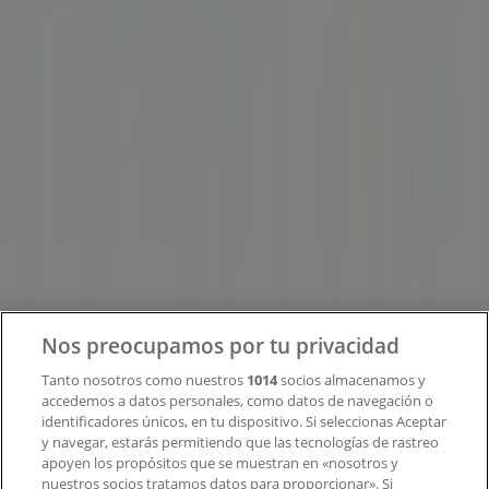
Tiendeo forma parte de Shopfully, la empresa
tecnológica que está reinventando las compras locales
en todo el mundo.
Tiendeo
¿Qué hacemos?
Soluciones para empresas
Noticias y prensa
Trabaja con nosotros
Contacto
Nos preocupamos por tu privacidad
Tanto nosotros como nuestros
1014
socios almacenamos y
accedemos a datos personales, como datos de navegación o
Contacto comercial y de marketing
identificadores únicos, en tu dispositivo. Si seleccionas Aceptar
Tienda mal colocada en el mapa
y navegar, estarás permitiendo que las tecnologías de rastreo
Notificar un folleto
apoyen los propósitos que se muestran en «nosotros y
¿Encontraste un problema en la web o en la
nuestros socios tratamos datos para proporcionar». Si