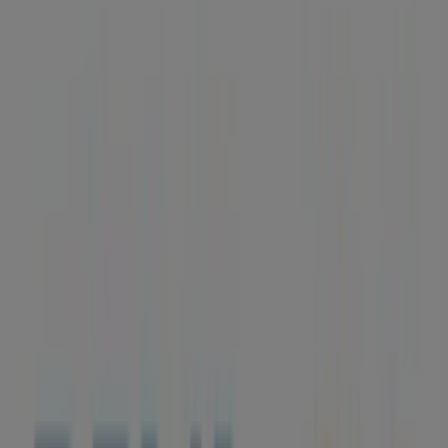
CANT.PLAÇA GRA, 2, Figueres -
Horarios, teléfono y ofertas
Tiendeo en Figueres
»
Ofertas de Bancos y Seguros en Figueres
»
BBVA en Figueres
»
BBVA | AVDA.VILALLONGA CANT.PLAÇA GRA, 2
Mapa
972670309
Mapa
972670309
Ofertas de BBVA en Figueres