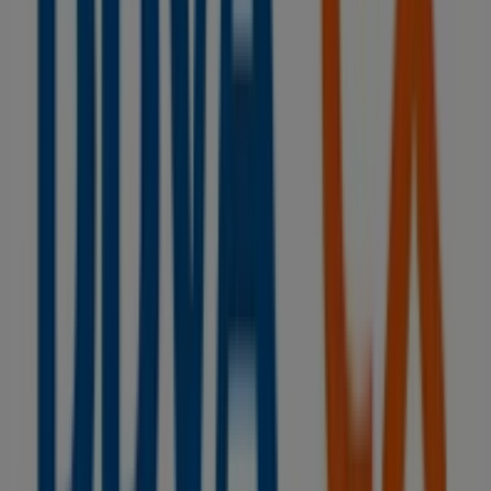
No pierdas la oportunidad de visitar la tienda de
BBVA
en
AVDA.VILALLONGA CANT.PLAÇA GRA, 2
para
disfrutar de una experiencia de compra completa. Te
invitamos a explorar las promociones que tenemos para
ti este
agosto
y mantenerte informado de las mejores
ofertas de
BBVA
en
Figueres
. ¡Visítanos y empieza a
ahorrar hoy mismo!
Más información de BBVA
Ver otras tiendas de BBVA en
Figueres
Publicidad