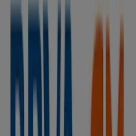
BBVA
Sin comisiones y hasta 1.060€ ¡te sale a
cuenta!
Caduca el 15/9
Tiendas más cercanas
SPAR
Plaza del sol, 5-6, Figueres
14 m