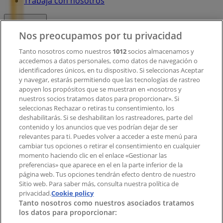
Trabaja con nosotros
Contacto
Nos preocupamos por tu privacidad
Tanto nosotros como nuestros
1012
socios almacenamos y
accedemos a datos personales, como datos de navegación o
Contacto comercial y de marketing
identificadores únicos, en tu dispositivo. Si seleccionas Aceptar
Tienda mal colocada en el mapa
y navegar, estarás permitiendo que las tecnologías de rastreo
Notificar un folleto
apoyen los propósitos que se muestran en «nosotros y
¿Encontraste un problema en la web o en la
nuestros socios tratamos datos para proporcionar». Si
aplicación?
seleccionas Rechazar o retiras tu consentimiento, los
deshabilitarás. Si se deshabilitan los rastreadores, parte del
contenido y los anuncios que ves podrían dejar de ser
Índices
relevantes para ti. Puedes volver a acceder a este menú para
cambiar tus opciones o retirar el consentimiento en cualquier
momento haciendo clic en el enlace «Gestionar las
preferencias» que aparece en el en la parte inferior de la
Marcas
página web. Tus opciones tendrán efecto dentro de nuestro
Marcas locales
Sitio web. Para saber más, consulta nuestra política de
Negocios
privacidad.
Cookie policy
Tanto nosotros como nuestros asociados tratamos
Negocios cercanos
los datos para proporcionar:
Productos