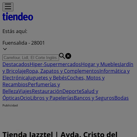
Estás aquí:
Fuensalida - 28001
Destacados
Hiper-Supermercados
Hogar y Muebles
Jardín
y Bricolaje
Ropa, Zapatos y Complementos
Informática y
Electrónica
Juguetes y Bebés
Coches, Motos y
Recambios
Perfumerías y
Belleza
Viajes
Restauración
Deporte
Salud y
Ópticas
Ocio
Libros y Papelerías
Bancos y Seguros
Bodas
Publicidad
Tienda Jazztel | Avda. Cristo del