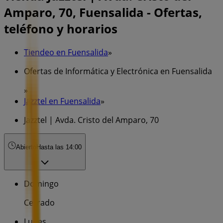
Amparo, 70, Fuensalida - Ofertas,
teléfono y horarios
Tiendeo en Fuensalida
»
Ofertas de Informática y Electrónica en Fuensalida
»
Jazztel en Fuensalida
»
Jazztel | Avda. Cristo del Amparo, 70
Abierto
Hasta las 14:00
Domingo
Cerrado
Lunes