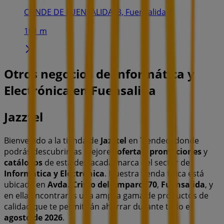
CONDE DE FUENSALIDA, 3, Fuensalida
101 m
Otros negocios de Informática y
Electrónica en Fuensalida
Jazztel
Bienvenido a la tienda de
Jazztel
en Tiendeo, donde
podrás descubrir las mejores
ofertas
,
promociones
y
catálogos
de esta destacada marca del sector de
Informática y Electrónica
. Nuestra tienda física está
ubicada en
Avda. Cristo del Amparo, 70
,
Fuensalida
, y
en ella encontrarás una amplia gama de productos de
calidad que te permitirán ahorrar durante todo el
agosto de 2026
.