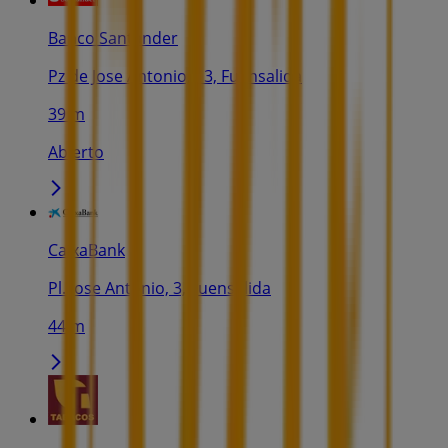
Banco Santander
Pz de Jose Antonio, 13, Fuensalida
39 m
Abierto
CaixaBank
Pl. Jose Antonio, 3, Fuensalida
44 m