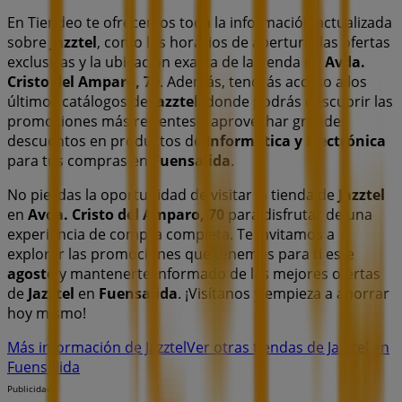
En Tiendeo te ofrecemos toda la información actualizada
sobre
Jazztel
, como los horarios de apertura, las ofertas
exclusivas y la ubicación exacta de la tienda en
Avda.
Cristo del Amparo, 70
. Además, tendrás acceso a los
últimos catálogos de
Jazztel
, donde podrás descubrir las
promociones más recientes y aprovechar grandes
descuentos en productos de
Informática y Electrónica
para tus compras en
Fuensalida
.
No pierdas la oportunidad de visitar la tienda de
Jazztel
en
Avda. Cristo del Amparo, 70
para disfrutar de una
experiencia de compra completa. Te invitamos a
explorar las promociones que tenemos para ti este
agosto
y mantenerte informado de las mejores ofertas
de
Jazztel
en
Fuensalida
. ¡Visítanos y empieza a ahorrar
hoy mismo!
Más información de Jazztel
Ver otras tiendas de Jazztel en
Fuensalida
Publicidad