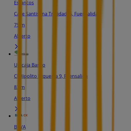
Estancos
Calle Santisima Trinidad, 5, Fuensalida
75 m
Abierto
Unicaja Banco
Cl Hipolito Ezquerra 9, Fuensalida
83 m
Abierto
BBVA