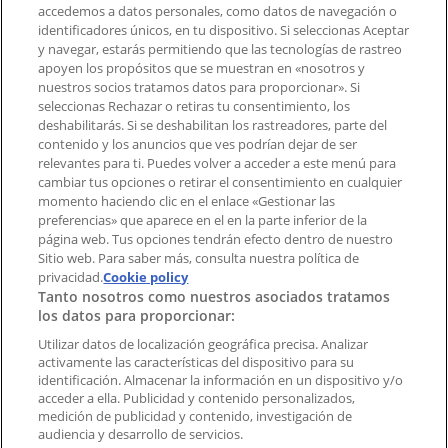
accedemos a datos personales, como datos de navegación o
identificadores únicos, en tu dispositivo. Si seleccionas Aceptar
y navegar, estarás permitiendo que las tecnologías de rastreo
Contacto comercial y de marketing
apoyen los propósitos que se muestran en «nosotros y
Tienda mal colocada en el mapa
nuestros socios tratamos datos para proporcionar». Si
Notificar un folleto
seleccionas Rechazar o retiras tu consentimiento, los
deshabilitarás. Si se deshabilitan los rastreadores, parte del
¿Encontraste un problema en la web o en la
contenido y los anuncios que ves podrían dejar de ser
aplicación?
relevantes para ti. Puedes volver a acceder a este menú para
cambiar tus opciones o retirar el consentimiento en cualquier
momento haciendo clic en el enlace «Gestionar las
Índices
preferencias» que aparece en el en la parte inferior de la
página web. Tus opciones tendrán efecto dentro de nuestro
Sitio web. Para saber más, consulta nuestra política de
Marcas
privacidad.
Cookie policy
Tanto nosotros como nuestros asociados tratamos
Negocios
los datos para proporcionar:
Negocios cercanos
Productos
Utilizar datos de localización geográfica precisa. Analizar
activamente las características del dispositivo para su
Ciudades
identificación. Almacenar la información en un dispositivo y/o
acceder a ella. Publicidad y contenido personalizados,
Descargar la APP Tiendeo
medición de publicidad y contenido, investigación de
audiencia y desarrollo de servicios.