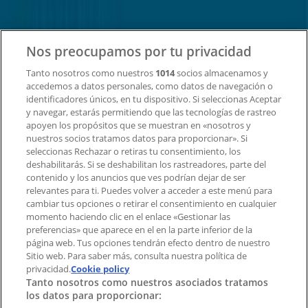
Trabaja con nosotros
Contacto
Nos preocupamos por tu privacidad
Tanto nosotros como nuestros
1014
socios almacenamos y
accedemos a datos personales, como datos de navegación o
Contacto comercial y de marketing
identificadores únicos, en tu dispositivo. Si seleccionas Aceptar
Tienda mal colocada en el mapa
y navegar, estarás permitiendo que las tecnologías de rastreo
Notificar un folleto
apoyen los propósitos que se muestran en «nosotros y
¿Encontraste un problema en la web o en la
nuestros socios tratamos datos para proporcionar». Si
aplicación?
seleccionas Rechazar o retiras tu consentimiento, los
deshabilitarás. Si se deshabilitan los rastreadores, parte del
contenido y los anuncios que ves podrían dejar de ser
Índices
relevantes para ti. Puedes volver a acceder a este menú para
cambiar tus opciones o retirar el consentimiento en cualquier
momento haciendo clic en el enlace «Gestionar las
preferencias» que aparece en el en la parte inferior de la
Marcas
página web. Tus opciones tendrán efecto dentro de nuestro
Marcas locales
Sitio web. Para saber más, consulta nuestra política de
Negocios
privacidad.
Cookie policy
Tanto nosotros como nuestros asociados tratamos
Negocios cercanos
los datos para proporcionar:
Productos