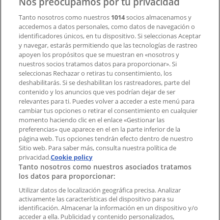
Nos preocupamos por tu privacidad
Tanto nosotros como nuestros
1014
socios almacenamos y
accedemos a datos personales, como datos de navegación o
Contacto comercial y de marketing
identificadores únicos, en tu dispositivo. Si seleccionas Aceptar
Tienda mal colocada en el mapa
y navegar, estarás permitiendo que las tecnologías de rastreo
Notificar un folleto
apoyen los propósitos que se muestran en «nosotros y
¿Encontraste un problema en la web o en la
nuestros socios tratamos datos para proporcionar». Si
aplicación?
seleccionas Rechazar o retiras tu consentimiento, los
deshabilitarás. Si se deshabilitan los rastreadores, parte del
contenido y los anuncios que ves podrían dejar de ser
Índices
relevantes para ti. Puedes volver a acceder a este menú para
cambiar tus opciones o retirar el consentimiento en cualquier
momento haciendo clic en el enlace «Gestionar las
preferencias» que aparece en el en la parte inferior de la
Marcas
página web. Tus opciones tendrán efecto dentro de nuestro
Marcas locales
Sitio web. Para saber más, consulta nuestra política de
Negocios
privacidad.
Cookie policy
Tanto nosotros como nuestros asociados tratamos
Negocios cercanos
los datos para proporcionar:
Productos
Productos locales
Utilizar datos de localización geográfica precisa. Analizar
activamente las características del dispositivo para su
Ciudades
identificación. Almacenar la información en un dispositivo y/o
acceder a ella. Publicidad y contenido personalizados,