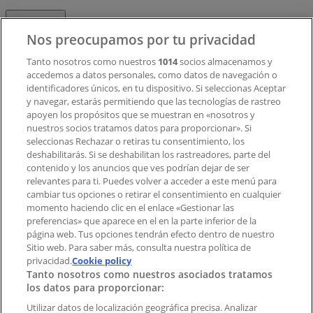
Contacto
Nos preocupamos por tu privacidad
Tanto nosotros como nuestros
1014
socios almacenamos y
accedemos a datos personales, como datos de navegación o
Contacto comercial y de marketing
identificadores únicos, en tu dispositivo. Si seleccionas Aceptar
Tienda mal colocada en el mapa
y navegar, estarás permitiendo que las tecnologías de rastreo
Notificar un folleto
apoyen los propósitos que se muestran en «nosotros y
¿Encontraste un problema en la web o en la
nuestros socios tratamos datos para proporcionar». Si
aplicación?
seleccionas Rechazar o retiras tu consentimiento, los
deshabilitarás. Si se deshabilitan los rastreadores, parte del
contenido y los anuncios que ves podrían dejar de ser
Índices
relevantes para ti. Puedes volver a acceder a este menú para
cambiar tus opciones o retirar el consentimiento en cualquier
momento haciendo clic en el enlace «Gestionar las
preferencias» que aparece en el en la parte inferior de la
Marcas
página web. Tus opciones tendrán efecto dentro de nuestro
Marcas locales
Sitio web. Para saber más, consulta nuestra política de
privacidad.
Negocios
Cookie policy
Tanto nosotros como nuestros asociados tratamos
Negocios cercanos
los datos para proporcionar:
Productos
Productos locales
Utilizar datos de localización geográfica precisa. Analizar