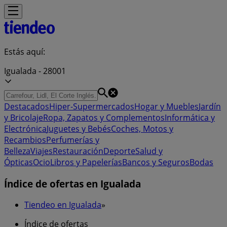
Estás aquí:
Igualada - 28001
Destacados
Hiper-Supermercados
Hogar y Muebles
Jardín
y Bricolaje
Ropa, Zapatos y Complementos
Informática y
Electrónica
Juguetes y Bebés
Coches, Motos y
Recambios
Perfumerías y
Belleza
Viajes
Restauración
Deporte
Salud y
Ópticas
Ocio
Libros y Papelerías
Bancos y Seguros
Bodas
Índice de ofertas en Igualada
Tiendeo en Igualada
»
Índice de ofertas