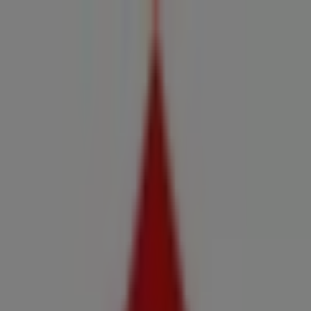
Estás aquí:
Illa de Arousa - 28001
Destacados
Hiper-Supermercados
Hogar y Muebles
Jardín
y Bricolaje
Ropa, Zapatos y Complementos
Informática y
Electrónica
Juguetes y Bebés
Coches, Motos y
Recambios
Perfumerías y
Belleza
Viajes
Restauración
Deporte
Salud y
Ópticas
Ocio
Libros y Papelerías
Bancos y Seguros
Bodas
Publicidad
Supermercado Claudio | Cl Aransa