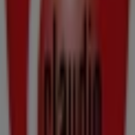
Calle Congostra Do Rico 24, Illa de Arousa
1.2 km
Abierto
Estancos
Calle Salga 10, Illa de Arousa
1.2 km
Abierto
Otros negocios de Hiper-