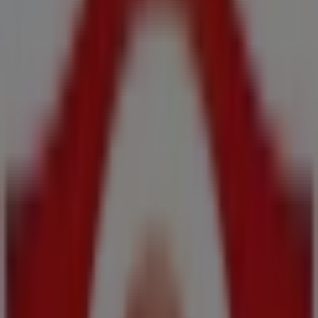
Claudio
Precios válidos del 6 al 19 de agosto de 2026
Caduca el 19/8
Tiendas más cercanas
Claudio
Cl Aransa 40 Bajo, Illa de Arousa
794 m