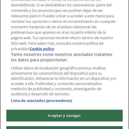
deshabilitarás. Si se deshabilitan los rastreadores, parte del
¿Encontraste un problema en la web o en la
contenido y los anuncios que ves podrían dejar de ser
aplicación?
relevantes para ti. Puedes volver a acceder a este menú para
cambiar tus opciones o retirar el consentimiento en cualquier
momento haciendo clic en el enlace «Gestionar las
Índices
preferencias» que aparece en el en la parte inferior de la
página web. Tus opciones tendrán efecto dentro de nuestro
Sitio web. Para saber más, consulta nuestra política de
Marcas
privacidad.
Cookie policy
Tanto nosotros como nuestros asociados tratamos
Negocios
los datos para proporcionar:
Negocios cercanos
Productos
Utilizar datos de localización geográfica precisa. Analizar
activamente las características del dispositivo para su
Ciudades
identificación. Almacenar la información en un dispositivo y/o
acceder a ella. Publicidad y contenido personalizados,
Descargar la APP Tiendeo
medición de publicidad y contenido, investigación de
audiencia y desarrollo de servicios.
Lista de asociados (proveedores)
Aceptar y navegar