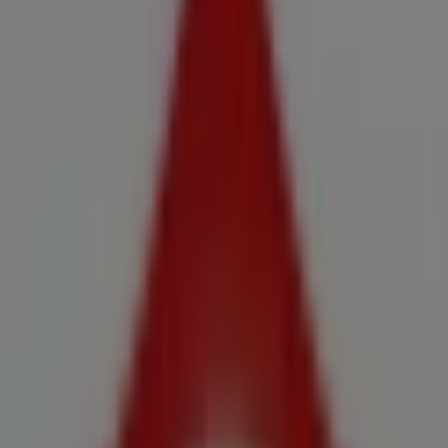
40 Bajo, Illa de Arousa - Ofertas,
horarios y teléfono
Tiendeo en Illa de Arousa
»
Ofertas de Hiper-Supermercados en Illa de Arousa
»
Claudio en Illa de Arousa
»
Claudio | Cl Aransa 40 Bajo
Mapa
986 551293
Mapa
986 551293
Ofertas de Claudio en Illa de Arousa