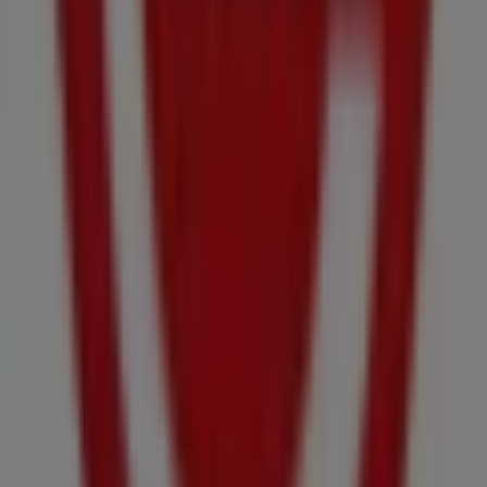
tus compras en
Illa de Arousa
.
No pierdas la oportunidad de visitar la tienda de
Claudio
en
Cl Aransa 40 Bajo
para disfrutar de una experiencia
de compra completa. Te invitamos a explorar las
promociones que tenemos para ti este
agosto
y
mantenerte informado de las mejores ofertas de
Claudio
en
Illa de Arousa
. ¡Visítanos y empieza a
ahorrar hoy mismo!
Más información de Claudio
Ver otras tiendas de Claudio
en Illa de Arousa
Publicidad