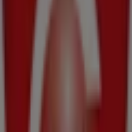
Grup Gamma
C/Sor Aurora Estevez, 14, Arousa
1.1 km
Banco Santander
Ps Campiño, 3 (Bajo), Illa de Arousa
1.1 km
Abierto
Estancos