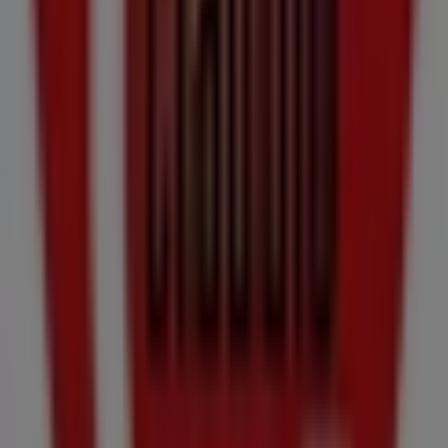
Supermercados en Illa de Arousa
Claudio
Bienvenido a la tienda de
Claudio
en Tiendeo, donde
podrás descubrir las mejores
ofertas
,
promociones
y
catálogos
de esta destacada marca del sector de
Hiper-
Supermercados
. Nuestra tienda física está ubicada en
Cl
Aransa 40 Bajo
,
Illa de Arousa
, y en ella encontrarás
una amplia gama de productos de calidad que te
permitirán ahorrar durante todo el
agosto de 2026
.
En Tiendeo te ofrecemos toda la información actualizada
sobre
Claudio
, como los horarios de apertura, las
ofertas exclusivas y la ubicación exacta de la tienda en
Cl
Aransa 40 Bajo
. Además, tendrás acceso a los últimos
catálogos de
Claudio
, donde podrás descubrir las
promociones más recientes y aprovechar grandes
descuentos en productos de
Hiper-Supermercados
para