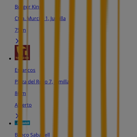
Burger King
Ctra. Murcia, 1, Jumilla
79 m
Estancos
Plaza del Rollo 7, Jumilla
86 m
Abierto
Banco Sabadell