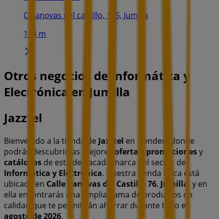
C/canovas del castillo, 125, Jumilla
134 m
Otros negocios de Informática y
Electrónica en Jumilla
Jazztel
Bienvenido a la tienda de
Jazztel
en Tiendeo, donde
podrás descubrir las mejores
ofertas
,
promociones
y
catálogos
de esta destacada marca del sector de
Informática y Electrónica
. Nuestra tienda física está
ubicada en
Calle Canovas del Castillo 76
,
Jumilla
, y en
ella encontrarás una amplia gama de productos de
calidad que te permitirán ahorrar durante todo el
agosto de 2026
.