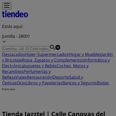
Estás aquí:
Jumilla - 28001
Destacados
Hiper-Supermercados
Hogar y Muebles
Jardín
y Bricolaje
Ropa, Zapatos y Complementos
Informática y
Electrónica
Juguetes y Bebés
Coches, Motos y
Recambios
Perfumerías y
Belleza
Viajes
Restauración
Deporte
Salud y
Ópticas
Ocio
Libros y Papelerías
Bancos y Seguros
Bodas
Publicidad
Tienda Jazztel | Calle Canovas del