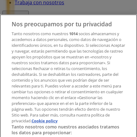
Trabaja con nosotros
Contacto
Nos preocupamos por tu privacidad
Tanto nosotros como nuestros
1014
socios almacenamos y
accedemos a datos personales, como datos de navegación o
Contacto comercial y de marketing
identificadores únicos, en tu dispositivo. Si seleccionas Aceptar
Tienda mal colocada en el mapa
y navegar, estarás permitiendo que las tecnologías de rastreo
Notificar un folleto
apoyen los propósitos que se muestran en «nosotros y
¿Encontraste un problema en la web o en la
nuestros socios tratamos datos para proporcionar». Si
aplicación?
seleccionas Rechazar o retiras tu consentimiento, los
deshabilitarás. Si se deshabilitan los rastreadores, parte del
contenido y los anuncios que ves podrían dejar de ser
Índices
relevantes para ti. Puedes volver a acceder a este menú para
cambiar tus opciones o retirar el consentimiento en cualquier
momento haciendo clic en el enlace «Gestionar las
preferencias» que aparece en el en la parte inferior de la
Marcas
página web. Tus opciones tendrán efecto dentro de nuestro
Marcas locales
Sitio web. Para saber más, consulta nuestra política de
Negocios
privacidad.
Cookie policy
Tanto nosotros como nuestros asociados tratamos
Negocios cercanos
los datos para proporcionar:
Productos