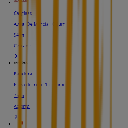
Carglass
Avda. De Murcia 10, Jumilla
54 m
Cerrado
Pandora
Plaza del rollo 1 bj, Jumilla
75 m
Abierto