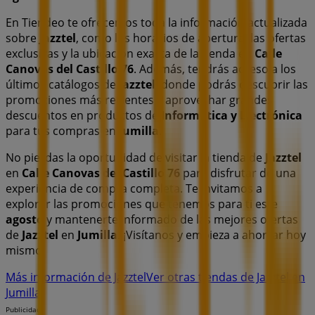
En Tiendeo te ofrecemos toda la información actualizada
sobre
Jazztel
, como los horarios de apertura, las ofertas
exclusivas y la ubicación exacta de la tienda en
Calle
Canovas del Castillo 76
. Además, tendrás acceso a los
últimos catálogos de
Jazztel
, donde podrás descubrir las
promociones más recientes y aprovechar grandes
descuentos en productos de
Informática y Electrónica
para tus compras en
Jumilla
.
No pierdas la oportunidad de visitar la tienda de
Jazztel
en
Calle Canovas del Castillo 76
para disfrutar de una
experiencia de compra completa. Te invitamos a
explorar las promociones que tenemos para ti este
agosto
y mantenerte informado de las mejores ofertas
de
Jazztel
en
Jumilla
. ¡Visítanos y empieza a ahorrar hoy
mismo!
Más información de Jazztel
Ver otras tiendas de Jazztel en
Jumilla
Publicidad