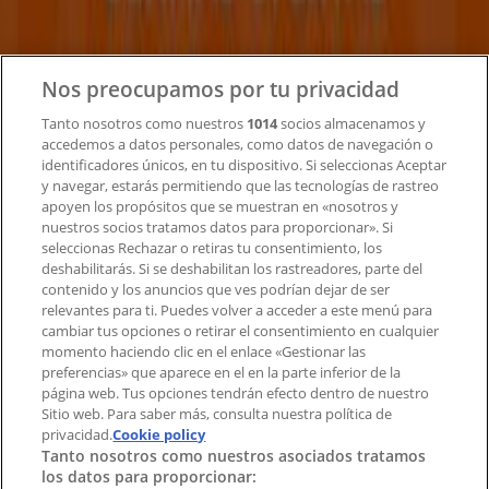
Trabaja con nosotros
Contacto
Nos preocupamos por tu privacidad
Tanto nosotros como nuestros
1014
socios almacenamos y
accedemos a datos personales, como datos de navegación o
Contacto comercial y de marketing
identificadores únicos, en tu dispositivo. Si seleccionas Aceptar
Tienda mal colocada en el mapa
y navegar, estarás permitiendo que las tecnologías de rastreo
Notificar un folleto
apoyen los propósitos que se muestran en «nosotros y
¿Encontraste un problema en la web o en la
nuestros socios tratamos datos para proporcionar». Si
aplicación?
seleccionas Rechazar o retiras tu consentimiento, los
deshabilitarás. Si se deshabilitan los rastreadores, parte del
contenido y los anuncios que ves podrían dejar de ser
Índices
relevantes para ti. Puedes volver a acceder a este menú para
cambiar tus opciones o retirar el consentimiento en cualquier
momento haciendo clic en el enlace «Gestionar las
preferencias» que aparece en el en la parte inferior de la
Marcas
página web. Tus opciones tendrán efecto dentro de nuestro
Marcas locales
Sitio web. Para saber más, consulta nuestra política de
Negocios
privacidad.
Cookie policy
Tanto nosotros como nuestros asociados tratamos
Negocios cercanos
los datos para proporcionar:
Productos