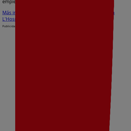
empieza a ahorrar hoy mismo!
Más información de Dia
Ver otras tiendas de Dia en
L'Hospitalet de Llobregat
Publicidad