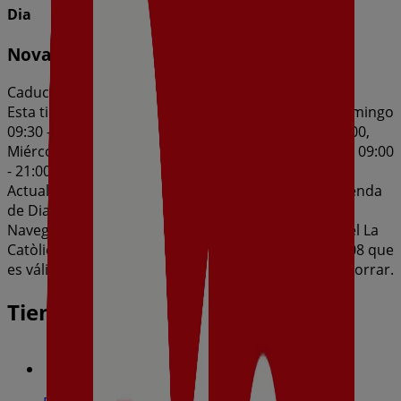
Dia
Nova Qualitat Dia del 05/08 al 11/08
Caduca el 11/8
Esta tienda de Dia tiene los siguientes horarios: Domingo
09:30 - 14:30, Lunes 09:00 - 21:00, Martes 09:00 - 21:00,
Miércoles 09:00 - 21:00, Jueves 09:00 - 21:00, Viernes 09:00
- 21:00, Sábado 09:00 - 21:00
Actualmente hay 1 catálogos disponibles en esta tienda
de Dia.
Navega por el último catálogo de Dia en Avda. Isabel La
Catòlica, 111-113 Nova Qualitat Dia del 05/08 al 11/08 que
es válido del 5/8/2026 al 11/8/2026 y no pares de ahorrar.
Tiendas más cercanas