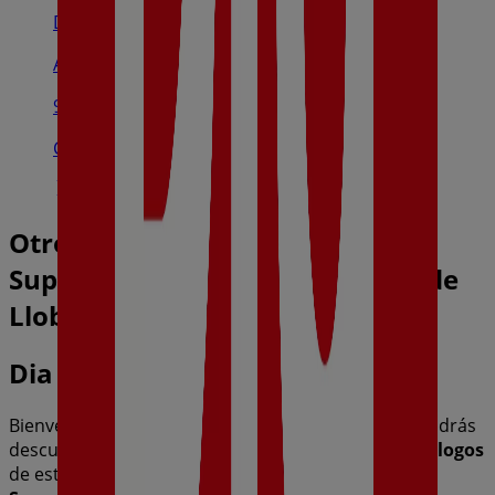
Dia
Av. Europa, 208-210, L'Hospitalet De Llobregat
919 m
Cerrado
Otros negocios de Hiper-
Supermercados en L'Hospitalet de
Llobregat
Dia
Bienvenido a la tienda de
Dia
en Tiendeo, donde podrás
descubrir las mejores
ofertas
,
promociones
y
catálogos
de esta destacada marca del sector de
Hiper-