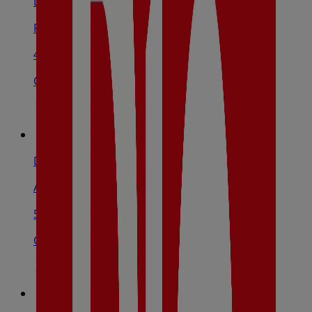
Dia
Pinos, 13-15, L'Hospitalet De Llobregat
451 m
Cerrado
Dia
Av. Carrilet, 121, L'Hospitalet De Llobregat
538 m
Cerrado