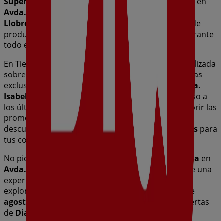
Supermercados
. Nuestra tienda física está ubicada en
Avda. Isabel La Catòlica, 111-113
,
L'Hospitalet de
Llobregat
, y en ella encontrarás una amplia gama de
productos de calidad que te permitirán ahorrar durante
todo el
agosto de 2026
.
En Tiendeo te ofrecemos toda la información actualizada
sobre
Dia
, como los horarios de apertura, las ofertas
exclusivas y la ubicación exacta de la tienda en
Avda.
Isabel La Catòlica, 111-113
. Además, tendrás acceso a
los últimos catálogos de
Dia
, donde podrás descubrir las
promociones más recientes y aprovechar grandes
descuentos en productos de
Hiper-Supermercados
para
tus compras en
L'Hospitalet de Llobregat
.
No pierdas la oportunidad de visitar la tienda de
Dia
en
Avda. Isabel La Catòlica, 111-113
para disfrutar de una
experiencia de compra completa. Te invitamos a
explorar las promociones que tenemos para ti este
agosto
y mantenerte informado de las mejores ofertas
de
Dia
en
L'Hospitalet de Llobregat
. ¡Visítanos y