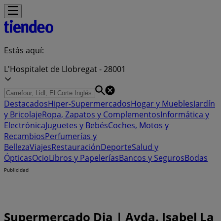
Estás aquí:
L'Hospitalet de Llobregat - 28001
Destacados
Hiper-Supermercados
Hogar y Muebles
Jardín
y Bricolaje
Ropa, Zapatos y Complementos
Informática y
Electrónica
Juguetes y Bebés
Coches, Motos y
Recambios
Perfumerías y
Belleza
Viajes
Restauración
Deporte
Salud y
Ópticas
Ocio
Libros y Papelerías
Bancos y Seguros
Bodas
Publicidad
Supermercado Dia | Avda. Isabel La