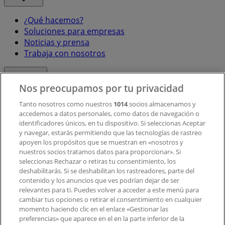
¿Qué hacemos?
Soluciones para empresas
Noticias y prensa
Trabaja con nosotros
Contacto
Nos preocupamos por tu privacidad
Tanto nosotros como nuestros
1014
socios almacenamos y
accedemos a datos personales, como datos de navegación o
Contacto comercial y de marketing
identificadores únicos, en tu dispositivo. Si seleccionas Aceptar
Tienda mal colocada en el mapa
y navegar, estarás permitiendo que las tecnologías de rastreo
Notificar un folleto
apoyen los propósitos que se muestran en «nosotros y
¿Encontraste un problema en la web o en la
nuestros socios tratamos datos para proporcionar». Si
aplicación?
seleccionas Rechazar o retiras tu consentimiento, los
deshabilitarás. Si se deshabilitan los rastreadores, parte del
contenido y los anuncios que ves podrían dejar de ser
Índices
relevantes para ti. Puedes volver a acceder a este menú para
cambiar tus opciones o retirar el consentimiento en cualquier
momento haciendo clic en el enlace «Gestionar las
preferencias» que aparece en el en la parte inferior de la