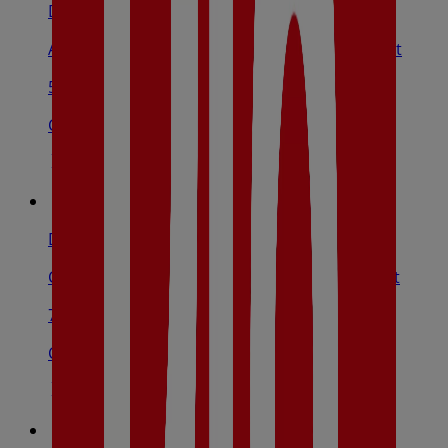
Dia
Avinguda Ponent, 46, L'Hospitalet De Llobregat
550 m
Cerrado
Dia
C/ Montseny, 99-101, L'Hospitalet De Llobregat
726 m
Cerrado