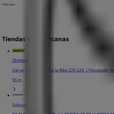
Publicidad
Tiendas más cercanas
ZEEMAN
Carrer d'Enric Prat de la Riba 225-229, L'Hospitalet d
55 m
Soltour