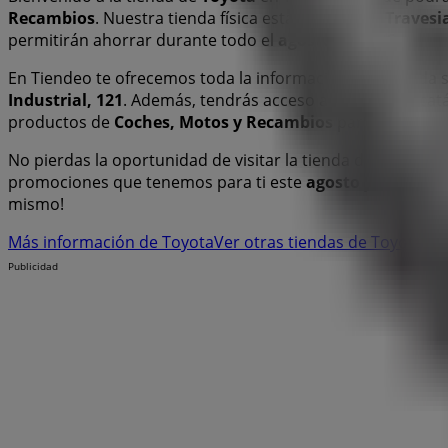
Recambios
. Nuestra tienda física está ubicada en
Travesia
permitirán ahorrar durante todo el
agosto de 2026
.
En Tiendeo te ofrecemos toda la información actualizada
Industrial, 121
. Además, tendrás acceso a los últimos ca
productos de
Coches, Motos y Recambios
para tus comp
No pierdas la oportunidad de visitar la tienda de
Toyota
e
promociones que tenemos para ti este
agosto
y mantener
mismo!
Más información de Toyota
Ver otras tiendas de Toyota en
Publicidad