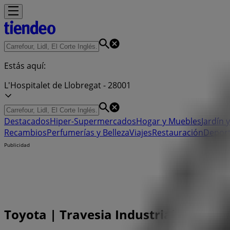
Estás aquí:
L'Hospitalet de Llobregat - 28001
Destacados
Hiper-Supermercados
Hogar y Muebles
Jardín y
Recambios
Perfumerías y Belleza
Viajes
Restauración
Depor
Publicidad
Toyota | Travesia Industrial, 121, L'H