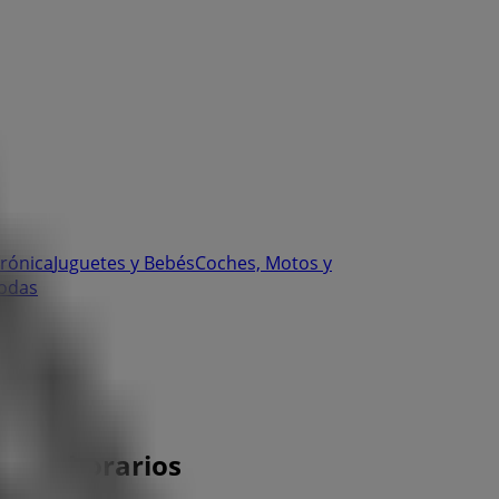
trónica
Juguetes y Bebés
Coches, Motos y
odas
fono y horarios