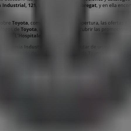
 Industrial, 121
,
L'Hospitalet de Llobregat
, y en ella enc
 sobre
Toyota
, como los horarios de apertura, las ofertas ex
tálogos de
Toyota
, donde podrás descubrir las promociones
ras en
L'Hospitalet de Llobregat
.
n
Travesia Industrial, 121
para disfrutar de una experienci
te informado de las mejores ofertas de
Toyota
en
L'Hospit
 L'Hospitalet de Llobregat