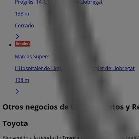
Progrés, 14, L'Hospitalet de Llobregat
138 m
Cerrado
Marcas Supers
L'Hospitalet de Llobregat, L'Hospitalet de Llobregat
138 m
Otros negocios de Coches, Motos y R
Toyota
Bienvenido a la tienda de
Toyota
en Tiendeo, donde podrá