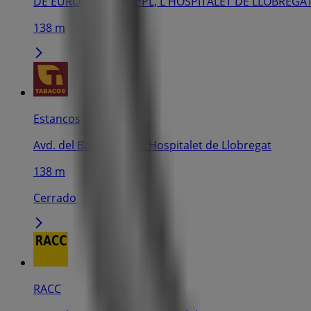
DE EUROPA, 17-19 2ªPL, L'HOSPITALET DE LLOBREGA
138 m
Estancos
Avd. del Bosque, 58, L'Hospitalet de Llobregat
138 m
Cerrado
RACC