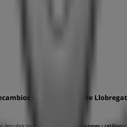
ecambios en L'Hospitalet de Llobregat
s descubrir las mejores
ofertas
,
promociones
y
catálogos