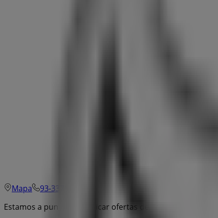
Mapa
93-3378750
Estamos a punto de publicar ofertas de Toyota