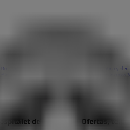
 Bricolaje
Ropa, Zapatos y Complementos
Informática y Elec
te
Salud y Ópticas
Ocio
Libros y Papelerías
Bancos y Seguros
B
ospitalet de Llobregat - Ofertas, telé