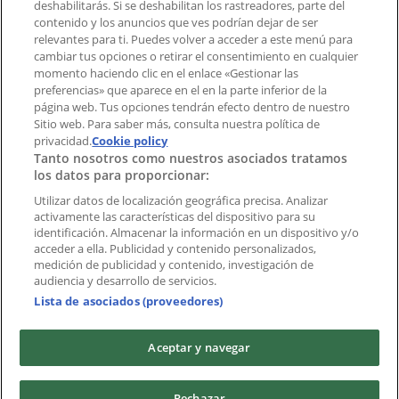
deshabilitarás. Si se deshabilitan los rastreadores, parte del
contenido y los anuncios que ves podrían dejar de ser
Índices
relevantes para ti. Puedes volver a acceder a este menú para
cambiar tus opciones o retirar el consentimiento en cualquier
momento haciendo clic en el enlace «Gestionar las
preferencias» que aparece en el en la parte inferior de la
Marcas
página web. Tus opciones tendrán efecto dentro de nuestro
Marcas locales
Sitio web. Para saber más, consulta nuestra política de
Negocios
privacidad.
Cookie policy
Tanto nosotros como nuestros asociados tratamos
Negocios cercanos
los datos para proporcionar:
Productos
Productos locales
Utilizar datos de localización geográfica precisa. Analizar
activamente las características del dispositivo para su
Ciudades
identificación. Almacenar la información en un dispositivo y/o
acceder a ella. Publicidad y contenido personalizados,
Descargar la APP Tiendeo
medición de publicidad y contenido, investigación de
audiencia y desarrollo de servicios.
Lista de asociados (proveedores)
Aceptar y navegar
Copyright © Tiendeo ® 2026 · Shopfully Marketing S.L.U. –
Rechazar