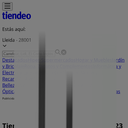
Estás aquí:
Lleida - 28001
Destacados
Hiper-Supermercados
Hogar y Muebles
Jardín
y Bricolaje
Ropa, Zapatos y Complementos
Informática y
Electrónica
Juguetes y Bebés
Coches, Motos y
Recambios
Perfumerías y
Belleza
Viajes
Restauración
Deporte
Salud y
Ópticas
Ocio
Libros y Papelerías
Bancos y Seguros
Bodas
Publicidad
Tienda Pista Cero | Pl. Sant Joan, 23