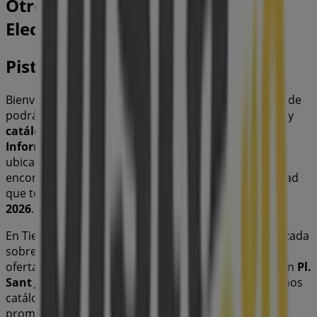
Otros negocios de Informática y
Electrónica en Lleida
Pista Cero
Bienvenido a la tienda de
Pista Cero
en Tiendeo, donde
podrás descubrir las mejores
ofertas
,
promociones
y
catálogos
de esta destacada marca del sector de
Informática y Electrónica
. Nuestra tienda física está
ubicada en
Pl. Sant Joan, 23 4A
,
Lleida
, y en ella
encontrarás una amplia gama de productos de calidad
que te permitirán ahorrar durante todo el
agosto de
2026
.
En Tiendeo te ofrecemos toda la información actualizada
sobre
Pista Cero
, como los horarios de apertura, las
ofertas exclusivas y la ubicación exacta de la tienda en
Pl.
Sant Joan, 23 4A
. Además, tendrás acceso a los últimos
catálogos de
Pista Cero
, donde podrás descubrir las
promociones más recientes y aprovechar grandes