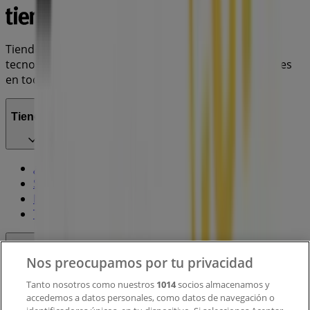
Tiendeo forma parte de Shopfully, la empresa
tecnológica que está reinventando las compras locales
en todo el mundo.
Tiendeo
¿Qué hacemos?
Soluciones para empresas
Noticias y prensa
Trabaja con nosotros
Contacto
Nos preocupamos por tu privacidad
Tanto nosotros como nuestros
1014
socios almacenamos y
accedemos a datos personales, como datos de navegación o
Contacto comercial y de marketing