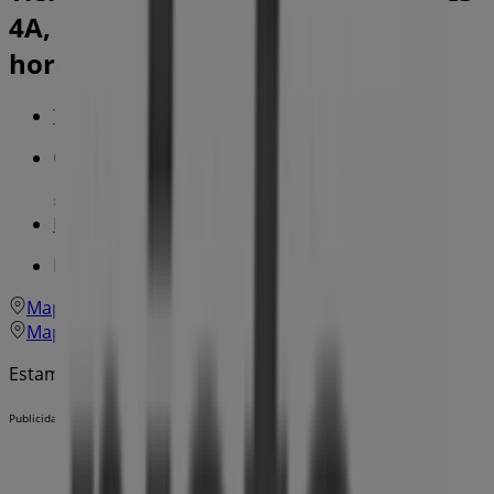
4A, Lleida - Ofertas, teléfono y
horarios
Tiendeo en Lleida
»
Ofertas de Informática y Electrónica en Lleida
»
Pista Cero en Lleida
»
Pista Cero | Pl. Sant Joan, 23 4A
Mapa
973232051
Mapa
973232051
Estamos a punto de publicar ofertas de Pista Cero
Publicidad