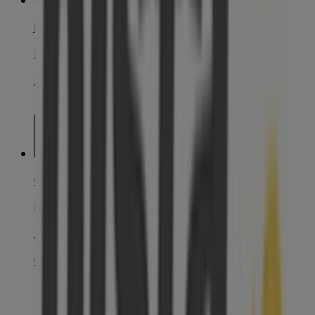
Jack & Jones
Placa de la paeria, Lleida
22 m
Casa del Libro
Plaça de la Paeria, 14, Lleida
26 m
Cerrado