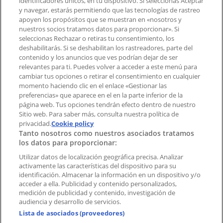
identificadores únicos, en tu dispositivo. Si seleccionas Aceptar
Tienda mal colocada en el mapa
y navegar, estarás permitiendo que las tecnologías de rastreo
Notificar un folleto
apoyen los propósitos que se muestran en «nosotros y
¿Encontraste un problema en la web o en la
nuestros socios tratamos datos para proporcionar». Si
aplicación?
seleccionas Rechazar o retiras tu consentimiento, los
deshabilitarás. Si se deshabilitan los rastreadores, parte del
contenido y los anuncios que ves podrían dejar de ser
Índices
relevantes para ti. Puedes volver a acceder a este menú para
cambiar tus opciones o retirar el consentimiento en cualquier
momento haciendo clic en el enlace «Gestionar las
preferencias» que aparece en el en la parte inferior de la
Marcas
página web. Tus opciones tendrán efecto dentro de nuestro
Marcas locales
Sitio web. Para saber más, consulta nuestra política de
Negocios
privacidad.
Cookie policy
Tanto nosotros como nuestros asociados tratamos
Negocios cercanos
los datos para proporcionar:
Productos
Productos locales
Utilizar datos de localización geográfica precisa. Analizar
activamente las características del dispositivo para su
Ciudades
identificación. Almacenar la información en un dispositivo y/o
acceder a ella. Publicidad y contenido personalizados,
Descargar la APP Tiendeo
medición de publicidad y contenido, investigación de
audiencia y desarrollo de servicios.
Lista de asociados (proveedores)