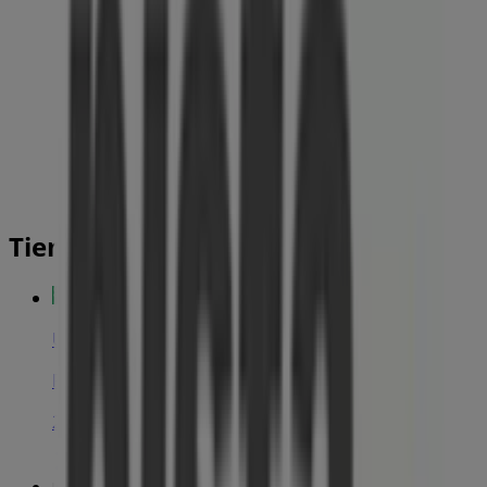
Tiendas más cercanas
United Colors Of Benetton
PLAZA PAERIA, 14, Lleida
21 m