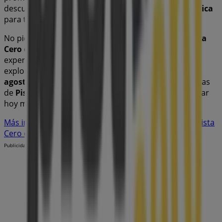
descuentos en productos de
Informática y Electrónica
para tus compras en
Lleida
.
No pierdas la oportunidad de visitar la tienda de
Pista
Cero
en
Pl. Sant Joan, 23 4A
para disfrutar de una
experiencia de compra completa. Te invitamos a
explorar las promociones que tenemos para ti este
agosto
y mantenerte informado de las mejores ofertas
de
Pista Cero
en
Lleida
. ¡Visítanos y empieza a ahorrar
hoy mismo!
Más información de Pista Cero
Ver otras tiendas de Pista
Cero en Lleida
Publicidad