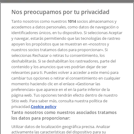
Trabaja con nosotros
Nos preocupamos por tu privacidad
Contacto
Tanto nosotros como nuestros
1014
socios almacenamos y
accedemos a datos personales, como datos de navegación o
identificadores únicos, en tu dispositivo. Si seleccionas Aceptar
y navegar, estarás permitiendo que las tecnologías de rastreo
Contacto comercial y de marketing
apoyen los propósitos que se muestran en «nosotros y
Tienda mal colocada en el mapa
nuestros socios tratamos datos para proporcionar». Si
Notificar un folleto
seleccionas Rechazar o retiras tu consentimiento, los
deshabilitarás. Si se deshabilitan los rastreadores, parte del
¿Encontraste un problema en la web o en la
contenido y los anuncios que ves podrían dejar de ser
aplicación?
relevantes para ti. Puedes volver a acceder a este menú para
cambiar tus opciones o retirar el consentimiento en cualquier
momento haciendo clic en el enlace «Gestionar las
Índices
preferencias» que aparece en el en la parte inferior de la
página web. Tus opciones tendrán efecto dentro de nuestro
Sitio web. Para saber más, consulta nuestra política de
Marcas
privacidad.
Cookie policy
Tanto nosotros como nuestros asociados tratamos
Negocios
los datos para proporcionar:
Negocios cercanos
Productos
Utilizar datos de localización geográfica precisa. Analizar
activamente las características del dispositivo para su
Ciudades