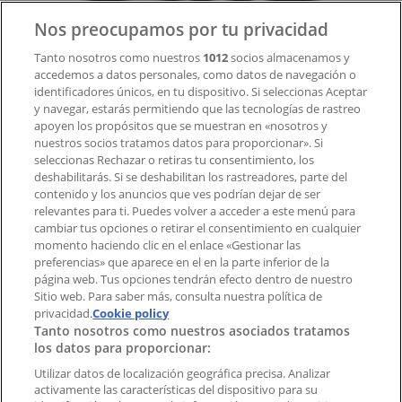
Contacto
Nos preocupamos por tu privacidad
Tanto nosotros como nuestros
1012
socios almacenamos y
accedemos a datos personales, como datos de navegación o
Contacto comercial y de marketing
identificadores únicos, en tu dispositivo. Si seleccionas Aceptar
Tienda mal colocada en el mapa
y navegar, estarás permitiendo que las tecnologías de rastreo
Notificar un folleto
apoyen los propósitos que se muestran en «nosotros y
¿Encontraste un problema en la web o en la
nuestros socios tratamos datos para proporcionar». Si
aplicación?
seleccionas Rechazar o retiras tu consentimiento, los
deshabilitarás. Si se deshabilitan los rastreadores, parte del
contenido y los anuncios que ves podrían dejar de ser
Índices
relevantes para ti. Puedes volver a acceder a este menú para
cambiar tus opciones o retirar el consentimiento en cualquier
momento haciendo clic en el enlace «Gestionar las
preferencias» que aparece en el en la parte inferior de la
Marcas
página web. Tus opciones tendrán efecto dentro de nuestro
Marcas locales
Sitio web. Para saber más, consulta nuestra política de
Negocios
privacidad.
Cookie policy
Tanto nosotros como nuestros asociados tratamos
Negocios cercanos
los datos para proporcionar:
Productos
Productos locales
Utilizar datos de localización geográfica precisa. Analizar
activamente las características del dispositivo para su
Ciudades