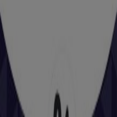
Dia
Calle Mario Roso De Luna, 57, Logrosán
36 m
Abierto
SPAR
Calle mario roso de luna, 19, Logrosán
242 m
Estancos