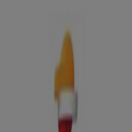
Ofertas, teléfono y horarios
Tiendeo en Logrosán
»
Ofertas de Coches, Motos y Recambios en Logrosán
»
Repsol en Logrosán
»
Repsol | CR C-401, 203
Mapa
927360426
Mapa
927360426
Ofertas de Repsol en Logrosán
Repsol