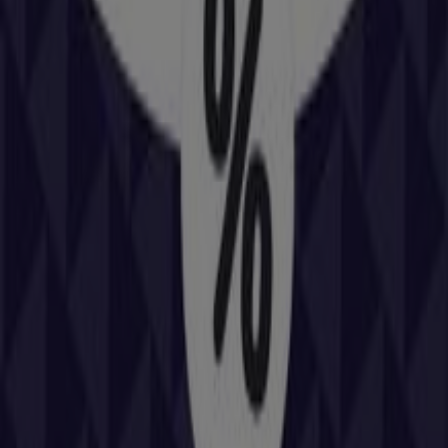
Calle Mario Roso de Luna 7, Logrosán
312 m
Abierto
BBVA
MARIO ROSSO LUNA, 28, Logrosán
330 m
Otros negocios de Coches, Motos y
Recambios en Logrosán
Repsol