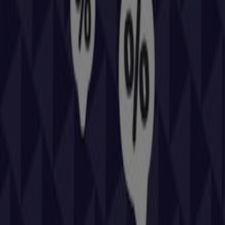
compra completa. Te invitamos a explorar las
promociones que tenemos para ti este
agosto
y
mantenerte informado de las mejores ofertas de
Repsol
en
Logrosán
. ¡Visítanos y empieza a ahorrar hoy mismo!
Más información de Repsol
Ver otras tiendas de Repsol
en Logrosán
Publicidad