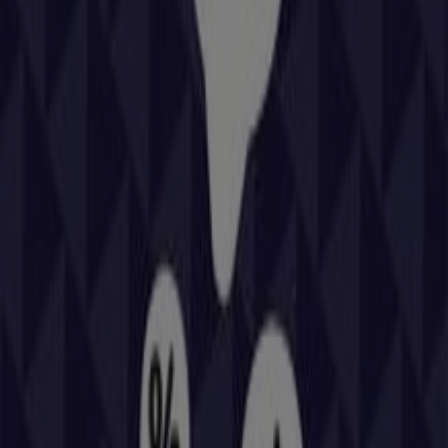
Bienvenido a la tienda de
Repsol
en Tiendeo, donde
podrás descubrir las mejores
ofertas
,
promociones
y
catálogos
de esta destacada marca del sector de
Coches, Motos y Recambios
. Nuestra tienda física está
ubicada en
CR C-401, 203
,
Logrosán
, y en ella
encontrarás una amplia gama de productos de calidad
que te permitirán ahorrar durante todo el
agosto de
2026
.
En Tiendeo te ofrecemos toda la información actualizada
sobre
Repsol
, como los horarios de apertura, las ofertas
exclusivas y la ubicación exacta de la tienda en
CR C-401,
203
. Además, tendrás acceso a los últimos catálogos de
Repsol
, donde podrás descubrir las promociones más
recientes y aprovechar grandes descuentos en
productos de
Coches, Motos y Recambios
para tus
compras en
Logrosán
.
No pierdas la oportunidad de visitar la tienda de
Repsol
en
CR C-401, 203
para disfrutar de una experiencia de