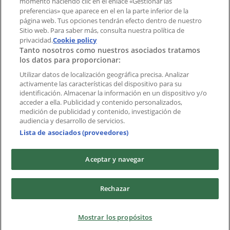
momento haciendo clic en el enlace «Gestionar las
Índices
preferencias» que aparece en el en la parte inferior de la
página web. Tus opciones tendrán efecto dentro de nuestro
Sitio web. Para saber más, consulta nuestra política de
Marcas
privacidad.
Cookie policy
Tanto nosotros como nuestros asociados tratamos
Negocios
los datos para proporcionar:
Negocios cercanos
Productos
Utilizar datos de localización geográfica precisa. Analizar
activamente las características del dispositivo para su
Ciudades
identificación. Almacenar la información en un dispositivo y/o
acceder a ella. Publicidad y contenido personalizados,
Descargar la APP Tiendeo
medición de publicidad y contenido, investigación de
audiencia y desarrollo de servicios.
Lista de asociados (proveedores)
Aceptar y navegar
Copyright © Tiendeo ® 2026 · Shopfully Marketing S.L.U. –
Rechazar
Palau de Mar – 08039 Barcelona, Spain
Términos y condiciones
Política de privacidad
Mostrar los propósitos
Gestionar cookies