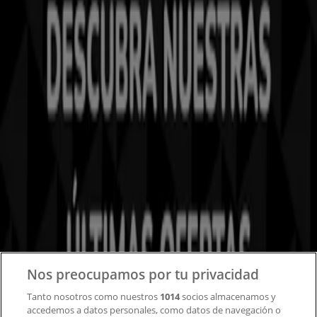
Tiendeo forma parte de Shopfully, la empresa
tecnológica que está reinventando las compras locales
en todo el mundo.
Tiendeo
¿Qué hacemos?
Soluciones para empresas
Noticias y prensa
Trabaja con nosotros
Contacto
Nos preocupamos por tu privacidad
Tanto nosotros como nuestros
1014
socios almacenamos y
accedemos a datos personales, como datos de navegación o
Contacto comercial y de marketing