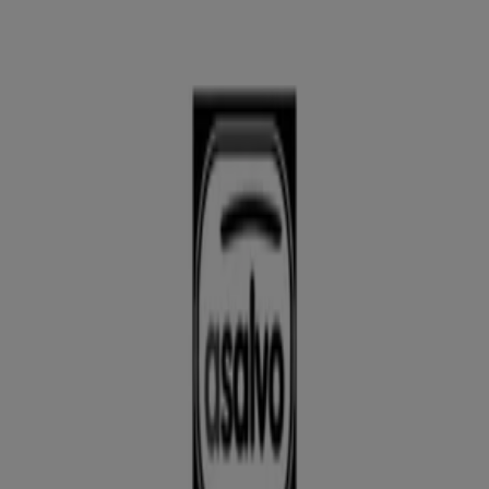
Los Dolores - Ofertas, horarios y
teléfono
Tiendeo en Los Dolores
»
Ofertas de Juguetes y Bebés en Los Dolores
»
Asalvo en Los Dolores
»
Asalvo | C/ Alfonso XIII 62
Mapa
968126455
Mapa
968126455
Ofertas de Asalvo en Los Dolores