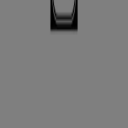
Asalvo
Rebajas
Caduca el 31/8
Asalvo
Ofertas Asalvo
Publicidad