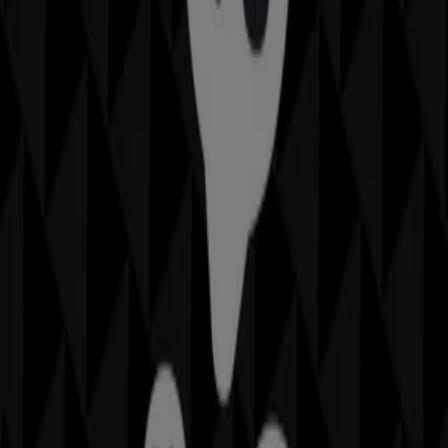
Otros negocios de Juguetes y Bebés
en Los Dolores
Asalvo
Bienvenido a la tienda de
Asalvo
en Tiendeo, donde
podrás descubrir las mejores
ofertas
,
promociones
y
catálogos
de esta destacada marca del sector de
Juguetes y Bebés
. Nuestra tienda física está ubicada en
C/ Alfonso XIII 62
,
Los Dolores
, y en ella encontrarás
una amplia gama de productos de calidad que te
permitirán ahorrar durante todo el
agosto de 2026
.
En Tiendeo te ofrecemos toda la información actualizada
sobre
Asalvo
, como los horarios de apertura, las ofertas
exclusivas y la ubicación exacta de la tienda en
C/
Alfonso XIII 62
. Además, tendrás acceso a los últimos
catálogos de
Asalvo
, donde podrás descubrir las