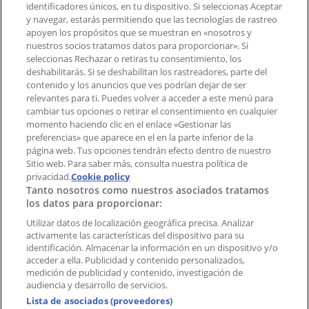
identificadores únicos, en tu dispositivo. Si seleccionas Aceptar
Tienda mal colocada en el mapa
y navegar, estarás permitiendo que las tecnologías de rastreo
Notificar un folleto
apoyen los propósitos que se muestran en «nosotros y
¿Encontraste un problema en la web o en la
nuestros socios tratamos datos para proporcionar». Si
aplicación?
seleccionas Rechazar o retiras tu consentimiento, los
deshabilitarás. Si se deshabilitan los rastreadores, parte del
contenido y los anuncios que ves podrían dejar de ser
Índices
relevantes para ti. Puedes volver a acceder a este menú para
cambiar tus opciones o retirar el consentimiento en cualquier
momento haciendo clic en el enlace «Gestionar las
preferencias» que aparece en el en la parte inferior de la
Marcas
página web. Tus opciones tendrán efecto dentro de nuestro
Marcas locales
Sitio web. Para saber más, consulta nuestra política de
Negocios
privacidad.
Cookie policy
Tanto nosotros como nuestros asociados tratamos
Negocios cercanos
los datos para proporcionar:
Productos
Productos locales
Utilizar datos de localización geográfica precisa. Analizar
activamente las características del dispositivo para su
Ciudades
identificación. Almacenar la información en un dispositivo y/o
acceder a ella. Publicidad y contenido personalizados,
Descargar la APP Tiendeo
medición de publicidad y contenido, investigación de
audiencia y desarrollo de servicios.
Lista de asociados (proveedores)