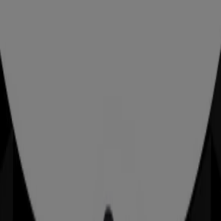
Tiendas más cercanas
Banco Sabadell
Cl mayor, 24, Murcia
181 m
CaixaBank