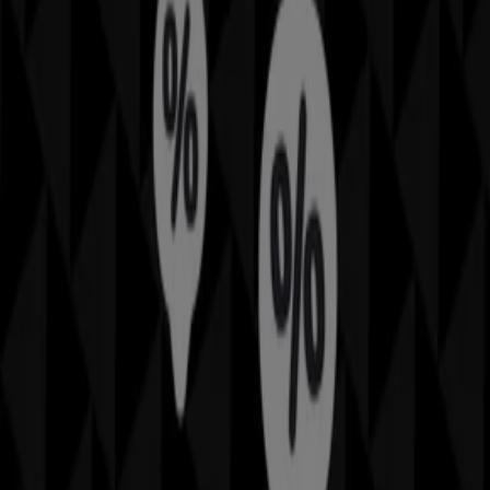
promociones más recientes y aprovechar grandes
descuentos en productos de
Juguetes y Bebés
para tus
compras en
Los Dolores
.
No pierdas la oportunidad de visitar la tienda de
Asalvo
en
C/ Alfonso XIII 62
para disfrutar de una experiencia
de compra completa. Te invitamos a explorar las
promociones que tenemos para ti este
agosto
y
mantenerte informado de las mejores ofertas de
Asalvo
en
Los Dolores
. ¡Visítanos y empieza a ahorrar hoy
mismo!
Más información de Asalvo
Ver otras tiendas de Asalvo en
Los Dolores
Publicidad