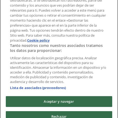
deshabilitarás. Si se deshabilitan los rastreadores, parte del
contenido y los anuncios que ves podrían dejar de ser
Índices
relevantes para ti. Puedes volver a acceder a este menú para
cambiar tus opciones o retirar el consentimiento en cualquier
momento haciendo clic en el enlace «Gestionar las
preferencias» que aparece en el en la parte inferior de la
Marcas
página web. Tus opciones tendrán efecto dentro de nuestro
Marcas locales
Sitio web. Para saber más, consulta nuestra política de
Negocios
privacidad.
Cookie policy
Tanto nosotros como nuestros asociados tratamos
Negocios cercanos
los datos para proporcionar:
Productos
Productos locales
Utilizar datos de localización geográfica precisa. Analizar
activamente las características del dispositivo para su
Ciudades
identificación. Almacenar la información en un dispositivo y/o
acceder a ella. Publicidad y contenido personalizados,
Descargar la APP Tiendeo
medición de publicidad y contenido, investigación de
audiencia y desarrollo de servicios.
Lista de asociados (proveedores)
Aceptar y navegar
Copyright © Tiendeo ® 2026 · Shopfully Marketing S.L.U. –
Rechazar