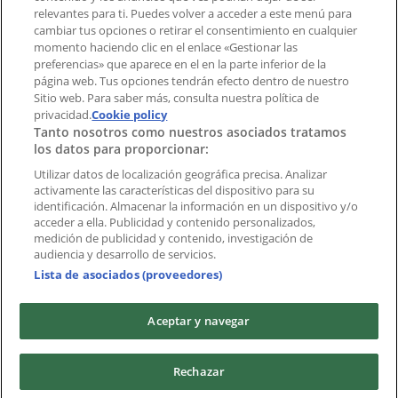
¿Encontraste un problema en la web o en la
relevantes para ti. Puedes volver a acceder a este menú para
aplicación?
cambiar tus opciones o retirar el consentimiento en cualquier
momento haciendo clic en el enlace «Gestionar las
preferencias» que aparece en el en la parte inferior de la
Índices
página web. Tus opciones tendrán efecto dentro de nuestro
Sitio web. Para saber más, consulta nuestra política de
privacidad.
Cookie policy
Tanto nosotros como nuestros asociados tratamos
Marcas
los datos para proporcionar:
Negocios
Productos
Utilizar datos de localización geográfica precisa. Analizar
activamente las características del dispositivo para su
Ciudades
identificación. Almacenar la información en un dispositivo y/o
acceder a ella. Publicidad y contenido personalizados,
Descargar la APP Tiendeo
medición de publicidad y contenido, investigación de
audiencia y desarrollo de servicios.
Lista de asociados (proveedores)
Aceptar y navegar
Copyright © Tiendeo ® 2026 · Shopfully Marketing S.L.U. –
Rechazar
Palau de Mar – 08039 Barcelona, Spain