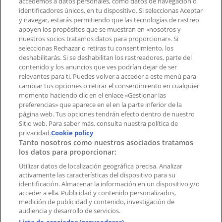
accedemos a datos personales, como datos de navegación o
Contacto comercial y de marketing
identificadores únicos, en tu dispositivo. Si seleccionas Aceptar
Tienda mal colocada en el mapa
y navegar, estarás permitiendo que las tecnologías de rastreo
Notificar un folleto
apoyen los propósitos que se muestran en «nosotros y
¿Encontraste un problema en la web o en la
nuestros socios tratamos datos para proporcionar». Si
aplicación?
seleccionas Rechazar o retiras tu consentimiento, los
deshabilitarás. Si se deshabilitan los rastreadores, parte del
contenido y los anuncios que ves podrían dejar de ser
Índices
relevantes para ti. Puedes volver a acceder a este menú para
cambiar tus opciones o retirar el consentimiento en cualquier
momento haciendo clic en el enlace «Gestionar las
preferencias» que aparece en el en la parte inferior de la
Marcas
página web. Tus opciones tendrán efecto dentro de nuestro
Marcas locales
Sitio web. Para saber más, consulta nuestra política de
Negocios
privacidad.
Cookie policy
Tanto nosotros como nuestros asociados tratamos
Negocios cercanos
los datos para proporcionar:
Productos
Productos locales
Utilizar datos de localización geográfica precisa. Analizar
activamente las características del dispositivo para su
Ciudades
identificación. Almacenar la información en un dispositivo y/o
acceder a ella. Publicidad y contenido personalizados,
Descargar la APP Tiendeo
medición de publicidad y contenido, investigación de
audiencia y desarrollo de servicios.