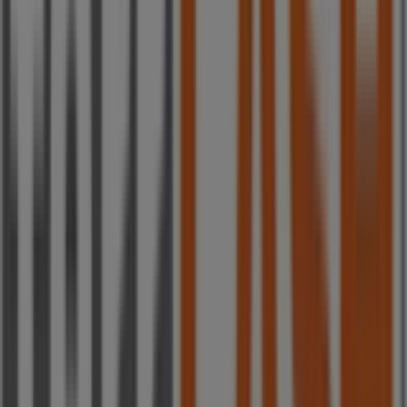
Ferrcash
Folleto Verano
Caduca el 13/8
Ciudades con tiendas de Ferrcash
Ferrcash en Bosque
Ferrcash en Bormujos
Ferrcash
en Benamahoma
Ferrcash en Tomares
Ferrcash en
Bollullos de la Mitación
Ferrcash en Valencina de la
Concepción
Ferrcash en Sevilla
Ferrcash en Dos
Hermanas
Ferrcash en Salteras
Ferrcash en Gerena
Ferrcash en Isla Mayor
Ferrcash en Medina-Sidonia
Ver más ciudades