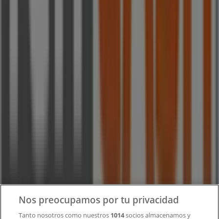
Tiendeo forma parte de Shopfully, la empresa
tecnológica que está reinventando las compras locales
en todo el mundo.
Tiendeo
¿Qué hacemos?
Soluciones para empresas
Noticias y prensa
Trabaja con nosotros
Contacto
Nos preocupamos por tu privacidad
Tanto nosotros como nuestros
1014
socios almacenamos y