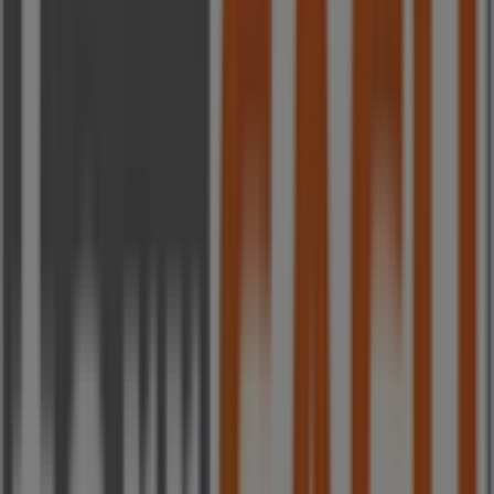
6.8 km
Publicidad
Ferrcash
Calle Resolana Nº13, Salteras