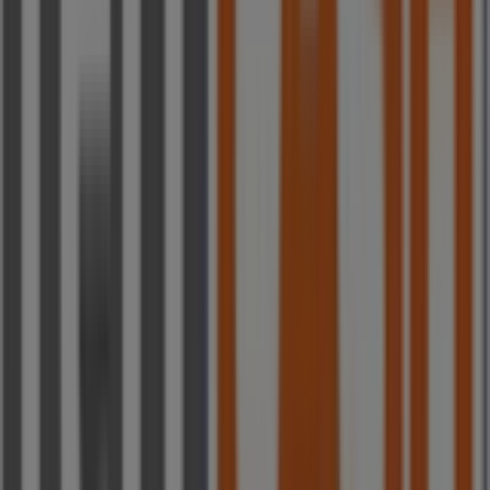
y descubre los productos con grandes descuentos para
ahorrar en tus compras este
agosto
. Además, te
mantenemos al tanto de las ubicaciones exactas,
horarios de atención y todos los detalles necesarios para
que puedas disfrutar de una experiencia de compra
completa en
Mairena del Aljarafe
.
No pierdas la oportunidad de aprovechar las
ofertas
de
Ferrcash
en las tiendas de
Mairena del Aljarafe
y
mantente actualizado con los mejores precios durante
agosto de 2026
. En Tiendeo, siempre encontrarás las
mejores tiendas y opciones de compra en
Mairena del
Aljarafe
. ¡Empieza a explorar las tiendas y promociones
que tenemos para ti ahora mismo!
Publicidad