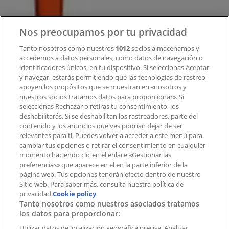
Contacto
Nos preocupamos por tu privacidad
Tanto nosotros como nuestros
1012
socios almacenamos y
accedemos a datos personales, como datos de navegación o
Contacto comercial y de marketing
identificadores únicos, en tu dispositivo. Si seleccionas Aceptar
Tienda mal colocada en el mapa
y navegar, estarás permitiendo que las tecnologías de rastreo
Notificar un folleto
apoyen los propósitos que se muestran en «nosotros y
¿Encontraste un problema en la web o en la
nuestros socios tratamos datos para proporcionar». Si
aplicación?
seleccionas Rechazar o retiras tu consentimiento, los
deshabilitarás. Si se deshabilitan los rastreadores, parte del
contenido y los anuncios que ves podrían dejar de ser
Índices
relevantes para ti. Puedes volver a acceder a este menú para
cambiar tus opciones o retirar el consentimiento en cualquier
momento haciendo clic en el enlace «Gestionar las
preferencias» que aparece en el en la parte inferior de la
Marcas
página web. Tus opciones tendrán efecto dentro de nuestro
Marcas locales
Sitio web. Para saber más, consulta nuestra política de
Negocios
privacidad.
Cookie policy
Tanto nosotros como nuestros asociados tratamos
Negocios cercanos
los datos para proporcionar:
Productos
Productos locales
Utilizar datos de localización geográfica precisa. Analizar