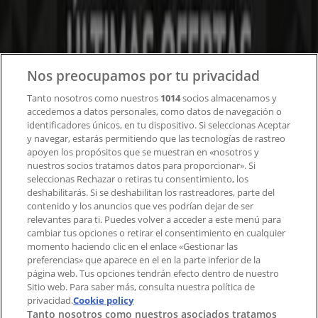
Noticias y prensa
Trabaja con nosotros
Contacto
Nos preocupamos por tu privacidad
Tanto nosotros como nuestros
1014
socios almacenamos y
accedemos a datos personales, como datos de navegación o
Contacto comercial y de marketing
identificadores únicos, en tu dispositivo. Si seleccionas Aceptar
Tienda mal colocada en el mapa
y navegar, estarás permitiendo que las tecnologías de rastreo
Notificar un folleto
apoyen los propósitos que se muestran en «nosotros y
¿Encontraste un problema en la web o en la
nuestros socios tratamos datos para proporcionar». Si
aplicación?
seleccionas Rechazar o retiras tu consentimiento, los
deshabilitarás. Si se deshabilitan los rastreadores, parte del
contenido y los anuncios que ves podrían dejar de ser
Índices
relevantes para ti. Puedes volver a acceder a este menú para
cambiar tus opciones o retirar el consentimiento en cualquier
momento haciendo clic en el enlace «Gestionar las
preferencias» que aparece en el en la parte inferior de la
Marcas
página web. Tus opciones tendrán efecto dentro de nuestro
Marcas locales
Sitio web. Para saber más, consulta nuestra política de
Negocios
privacidad.
Cookie policy
Tanto nosotros como nuestros asociados tratamos
Negocios cercanos