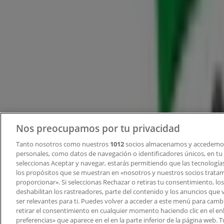
Notificar un folleto
¿Encontraste un problema en la web o en la aplicaci
Índices
Marcas
Marcas locales
Negocios
Negocios cercanos
Productos
Productos locales
Ciudades
Nos preocupamos por tu privacidad
Descargar la APP Tiendeo
Tanto nosotros como nuestros
1012
socios almacenamos y accedemos
personales, como datos de navegación o identificadores únicos, en tu d
seleccionas Aceptar y navegar, estarás permitiendo que las tecnologí
los propósitos que se muestran en «nosotros y nuestros socios trata
proporcionar». Si seleccionas Rechazar o retiras tu consentimiento, los 
deshabilitan los rastreadores, parte del contenido y los anuncios que 
ser relevantes para ti. Puedes volver a acceder a este menú para camb
retirar el consentimiento en cualquier momento haciendo clic en el en
Copyright © Tiendeo ® 2026 · Shopfully Marketing S.L.U. –
preferencias» que aparece en el en la parte inferior de la página web.