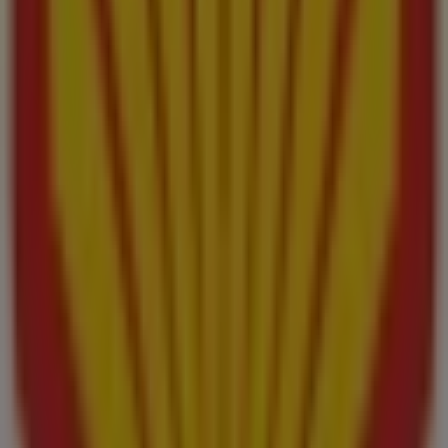
No pierdas la oportunidad de aprovechar las
ofertas
de
Shell
en las tiendas de
Melilla
y mantente actualizado
con los mejores precios durante
agosto de 2026
. En
Tiendeo, siempre encontrarás las mejores tiendas y
opciones de compra en
Melilla
. ¡Empieza a explorar las
tiendas y promociones que tenemos para ti ahora
mismo!
Publicidad