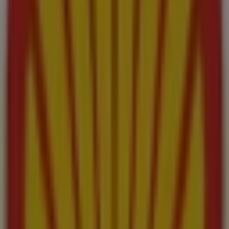
¡Bienvenido a Tiendeo! Aquí puedes encontrar no solo
las mejores
ofertas
,
catálogos
y
promociones
, sino
también descubrir las tiendas más populares en
Melilla
.
Durante el mes de
agosto de 2026
, en nuestra
plataforma podrás conocer las últimas novedades de
Shell
, una de las marcas más reconocidas, así como la
ubicación y detalles de las tiendas más cercanas en
Melilla
.
En Tiendeo, no solo tendrás acceso a
promociones
y
descuentos, sino también a información sobre las
tiendas físicas de tu ciudad. Explora los catálogos de
Shell
, encuentra las tiendas en
Melilla
y descubre los
productos con grandes descuentos para ahorrar en tus
compras este
agosto
. Además, te mantenemos al tanto
de las ubicaciones exactas, horarios de atención y todos
los detalles necesarios para que puedas disfrutar de una
experiencia de compra completa en
Melilla
.