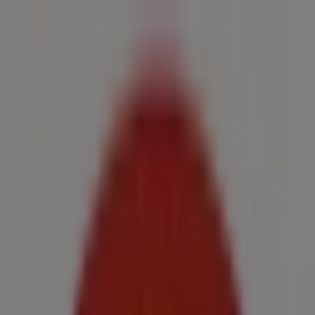
Estás aquí:
Melilla - 28001
Destacados
Hiper-Supermercados
Hogar y Muebles
Jardín
y Bricolaje
Ropa, Zapatos y Complementos
Informática y
Electrónica
Juguetes y Bebés
Coches, Motos y
Recambios
Perfumerías y
Belleza
Viajes
Restauración
Deporte
Salud y
Ópticas
Ocio
Libros y Papelerías
Bancos y Seguros
Bodas
Publicidad
Shell Melilla - Teléfonos, horarios y