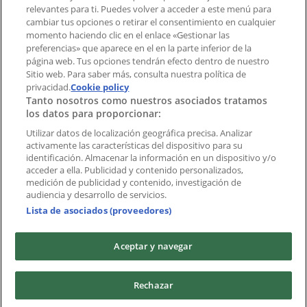
Índices
relevantes para ti. Puedes volver a acceder a este menú para
cambiar tus opciones o retirar el consentimiento en cualquier
momento haciendo clic en el enlace «Gestionar las
preferencias» que aparece en el en la parte inferior de la
Marcas
página web. Tus opciones tendrán efecto dentro de nuestro
Marcas locales
Sitio web. Para saber más, consulta nuestra política de
Negocios
privacidad.
Cookie policy
Tanto nosotros como nuestros asociados tratamos
Negocios cercanos
los datos para proporcionar:
Productos
Productos locales
Utilizar datos de localización geográfica precisa. Analizar
activamente las características del dispositivo para su
Ciudades
identificación. Almacenar la información en un dispositivo y/o
acceder a ella. Publicidad y contenido personalizados,
Descargar la APP Tiendeo
medición de publicidad y contenido, investigación de
audiencia y desarrollo de servicios.
Lista de asociados (proveedores)
Aceptar y navegar
Copyright © Tiendeo ® 2026 · Shopfully Marketing S.L.U. –
Rechazar
Palau de Mar – 08039 Barcelona, Spain