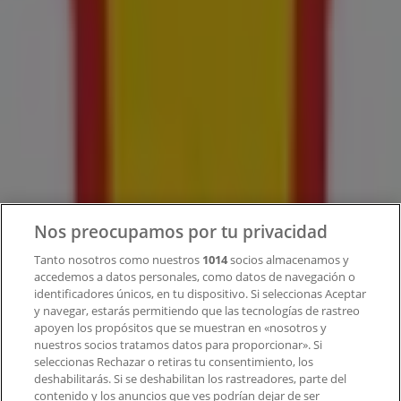
Tiendeo
¿Qué hacemos?
Soluciones para empresas
Noticias y prensa
Trabaja con nosotros
Contacto
Nos preocupamos por tu privacidad
Tanto nosotros como nuestros
1014
socios almacenamos y
accedemos a datos personales, como datos de navegación o
Contacto comercial y de marketing
identificadores únicos, en tu dispositivo. Si seleccionas Aceptar
Tienda mal colocada en el mapa
y navegar, estarás permitiendo que las tecnologías de rastreo
Notificar un folleto
apoyen los propósitos que se muestran en «nosotros y
¿Encontraste un problema en la web o en la
nuestros socios tratamos datos para proporcionar». Si
aplicación?
seleccionas Rechazar o retiras tu consentimiento, los
deshabilitarás. Si se deshabilitan los rastreadores, parte del
contenido y los anuncios que ves podrían dejar de ser