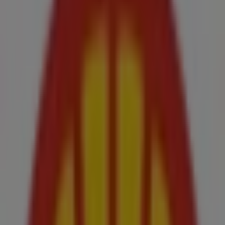
direcciones
Tiendeo en Melilla
»
Ofertas de Coches, Motos y Recambios en Melilla
»
Shell en Melilla
»
Tiendas de Shell en Melilla
Shell
Calle Musico Granada Esquina Calle Actor Tallavi,
Melilla
535 m