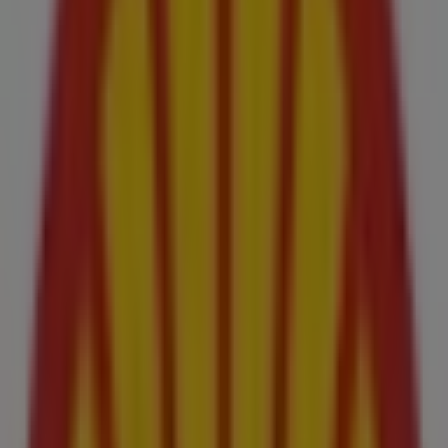
Shell
Calle de Marques Montemar Esquina Carlos V,
Melilla
1.1 km
Shell
Carretera Alfonso XIIi Nº 84, Melilla
1.4 km