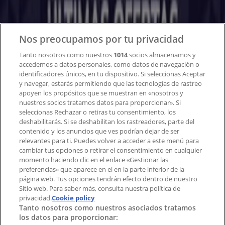
Trabaja con nosotros
Contacto
Nos preocupamos por tu privacidad
Tanto nosotros como nuestros
1014
socios almacenamos y
accedemos a datos personales, como datos de navegación o
Contacto comercial y de marketing
identificadores únicos, en tu dispositivo. Si seleccionas Aceptar
Tienda mal colocada en el mapa
y navegar, estarás permitiendo que las tecnologías de rastreo
Notificar un folleto
apoyen los propósitos que se muestran en «nosotros y
¿Encontraste un problema en la web o en la
nuestros socios tratamos datos para proporcionar». Si
aplicación?
seleccionas Rechazar o retiras tu consentimiento, los
deshabilitarás. Si se deshabilitan los rastreadores, parte del
contenido y los anuncios que ves podrían dejar de ser
Índices
relevantes para ti. Puedes volver a acceder a este menú para
cambiar tus opciones o retirar el consentimiento en cualquier
momento haciendo clic en el enlace «Gestionar las
preferencias» que aparece en el en la parte inferior de la
Marcas
página web. Tus opciones tendrán efecto dentro de nuestro
Marcas locales
Sitio web. Para saber más, consulta nuestra política de
Negocios
privacidad.
Cookie policy
Tanto nosotros como nuestros asociados tratamos
Negocios cercanos
los datos para proporcionar:
Productos