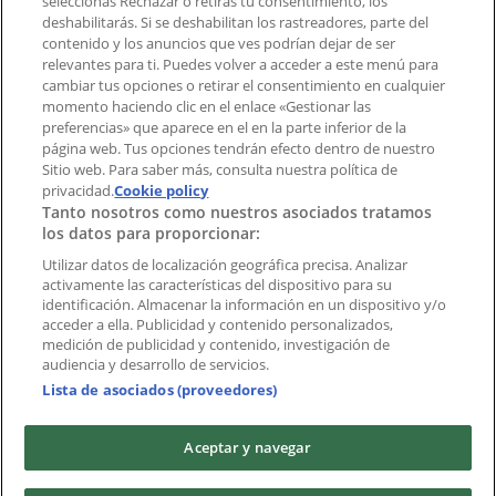
aplicación?
seleccionas Rechazar o retiras tu consentimiento, los
deshabilitarás. Si se deshabilitan los rastreadores, parte del
contenido y los anuncios que ves podrían dejar de ser
Índices
relevantes para ti. Puedes volver a acceder a este menú para
cambiar tus opciones o retirar el consentimiento en cualquier
momento haciendo clic en el enlace «Gestionar las
preferencias» que aparece en el en la parte inferior de la
Marcas
página web. Tus opciones tendrán efecto dentro de nuestro
Marcas locales
Sitio web. Para saber más, consulta nuestra política de
Negocios
privacidad.
Cookie policy
Tanto nosotros como nuestros asociados tratamos
Negocios cercanos
los datos para proporcionar:
Productos
Productos locales
Utilizar datos de localización geográfica precisa. Analizar
activamente las características del dispositivo para su
Ciudades
identificación. Almacenar la información en un dispositivo y/o
acceder a ella. Publicidad y contenido personalizados,
Descargar la APP Tiendeo
medición de publicidad y contenido, investigación de
audiencia y desarrollo de servicios.
Lista de asociados (proveedores)
Aceptar y navegar