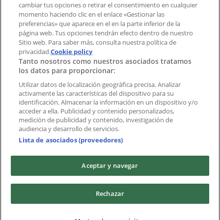
cambiar tus opciones o retirar el consentimiento en cualquier
momento haciendo clic en el enlace «Gestionar las
preferencias» que aparece en el en la parte inferior de la
Marcas
página web. Tus opciones tendrán efecto dentro de nuestro
Marcas locales
Sitio web. Para saber más, consulta nuestra política de
Negocios
privacidad.
Cookie policy
Tanto nosotros como nuestros asociados tratamos
Negocios cercanos
los datos para proporcionar:
Productos
Productos locales
Utilizar datos de localización geográfica precisa. Analizar
activamente las características del dispositivo para su
Ciudades
identificación. Almacenar la información en un dispositivo y/o
acceder a ella. Publicidad y contenido personalizados,
Descargar la APP Tiendeo
medición de publicidad y contenido, investigación de
audiencia y desarrollo de servicios.
Lista de asociados (proveedores)
Aceptar y navegar
Copyright © Tiendeo ® 2026 · Shopfully Marketing S.L.U. –
Rechazar
Palau de Mar – 08039 Barcelona, Spain
Términos y condiciones
Política de privacidad