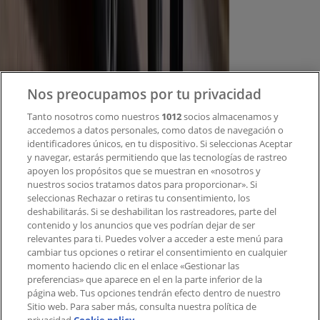
¿Qué hacemos?
Soluciones para empresas
Noticias y prensa
Trabaja con nosotros
Nos preocupamos por tu privacidad
Tanto nosotros como nuestros
1012
socios almacenamos y
Contacto
accedemos a datos personales, como datos de navegación o
identificadores únicos, en tu dispositivo. Si seleccionas Aceptar
y navegar, estarás permitiendo que las tecnologías de rastreo
apoyen los propósitos que se muestran en «nosotros y
Contacto comercial y de marketing
nuestros socios tratamos datos para proporcionar». Si
Tienda mal colocada en el mapa
seleccionas Rechazar o retiras tu consentimiento, los
deshabilitarás. Si se deshabilitan los rastreadores, parte del
Notificar un folleto
contenido y los anuncios que ves podrían dejar de ser
¿Encontraste un problema en la web o en la
relevantes para ti. Puedes volver a acceder a este menú para
aplicación?
cambiar tus opciones o retirar el consentimiento en cualquier
momento haciendo clic en el enlace «Gestionar las
preferencias» que aparece en el en la parte inferior de la
Índices
página web. Tus opciones tendrán efecto dentro de nuestro
Sitio web. Para saber más, consulta nuestra política de