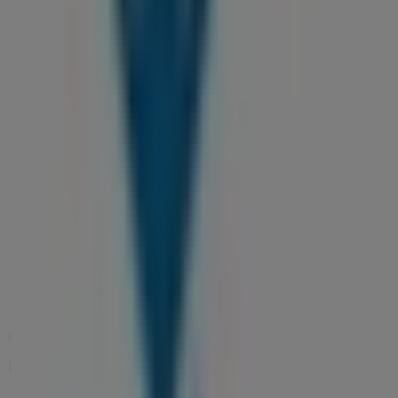
Av. Carlos Soler, 44, Mutxamel
107 m
Cerrado
Banco Santander
Cl Virgen del Pilar, 43, Mutxamel
111 m
Cerrado
Otros negocios de Restauración en
Mutxamel