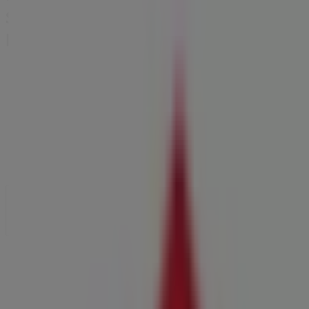
Soler, 2, , Mutxamel - Ofertas,
horarios y teléfono
Tiendeo en Mutxamel
»
Ofertas de Restauración en Mutxamel
»
Domino's Pizza en Mutxamel
»
Domino's Pizza | Avenida Carlos Soler, 2,
Cerrado
Domingo
13:00 - 16:00
16:00 - 23:59
Lunes
13:00 - 16:00
16:00 - 23:59