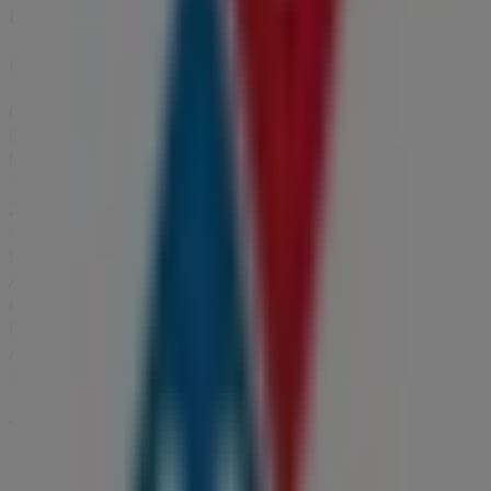
Domino's Pizza
Ofertas
Caduca el 12/8
Esta tienda de Domino's Pizza tiene los siguientes
horarios: Domingo 13:00 - 16:00 / 16:00 - 23:59, Lunes
13:00 - 16:00 / 16:00 - 23:59, Martes 13:00 - 16:00 / 16:00 -
23:59, Miércoles 13:00 - 16:00 / 16:00 - 23:59, Jueves 13:00
- 16:00 / 16:00 - 23:59, Viernes 13:00 - 16:00 / 16:00 - 23:59,
Sábado 13:00 - 16:00 / 16:00 - 23:59
Actualmente hay 1 catálogos disponibles en esta tienda
de Domino's Pizza.
Navega por el último catálogo de Domino's Pizza en
Avenida Carlos Soler, 2, Ofertas que es válido del
30/7/2026 al 12/8/2026 y no pares de ahorrar.
Tiendas más cercanas