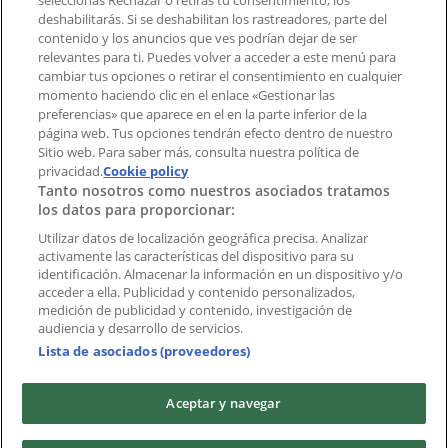
aplicación?
seleccionas Rechazar o retiras tu consentimiento, los
deshabilitarás. Si se deshabilitan los rastreadores, parte del
contenido y los anuncios que ves podrían dejar de ser
Índices
relevantes para ti. Puedes volver a acceder a este menú para
cambiar tus opciones o retirar el consentimiento en cualquier
momento haciendo clic en el enlace «Gestionar las
preferencias» que aparece en el en la parte inferior de la
Marcas
página web. Tus opciones tendrán efecto dentro de nuestro
Marcas locales
Sitio web. Para saber más, consulta nuestra política de
Negocios
privacidad.
Cookie policy
Tanto nosotros como nuestros asociados tratamos
Negocios cercanos
los datos para proporcionar:
Productos
Productos locales
Utilizar datos de localización geográfica precisa. Analizar
activamente las características del dispositivo para su
Ciudades
identificación. Almacenar la información en un dispositivo y/o
acceder a ella. Publicidad y contenido personalizados,
Descargar la APP Tiendeo
medición de publicidad y contenido, investigación de
audiencia y desarrollo de servicios.
Lista de asociados (proveedores)
Aceptar y navegar