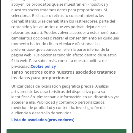
Contacto comercial y de marketing
apoyen los propósitos que se muestran en «nosotros y
Tienda mal colocada en el mapa
nuestros socios tratamos datos para proporcionar». Si
Notificar un folleto
seleccionas Rechazar o retiras tu consentimiento, los
deshabilitarás. Si se deshabilitan los rastreadores, parte del
¿Encontraste un problema en la web o en la
contenido y los anuncios que ves podrían dejar de ser
aplicación?
relevantes para ti. Puedes volver a acceder a este menú para
cambiar tus opciones o retirar el consentimiento en cualquier
momento haciendo clic en el enlace «Gestionar las
Índices
preferencias» que aparece en el en la parte inferior de la
página web. Tus opciones tendrán efecto dentro de nuestro
Sitio web. Para saber más, consulta nuestra política de
Marcas
privacidad.
Cookie policy
Tanto nosotros como nuestros asociados tratamos
Negocios
los datos para proporcionar:
Negocios cercanos
Productos
Utilizar datos de localización geográfica precisa. Analizar
activamente las características del dispositivo para su
Ciudades
identificación. Almacenar la información en un dispositivo y/o
acceder a ella. Publicidad y contenido personalizados,
Descargar la APP Tiendeo
medición de publicidad y contenido, investigación de
audiencia y desarrollo de servicios.
Lista de asociados (proveedores)