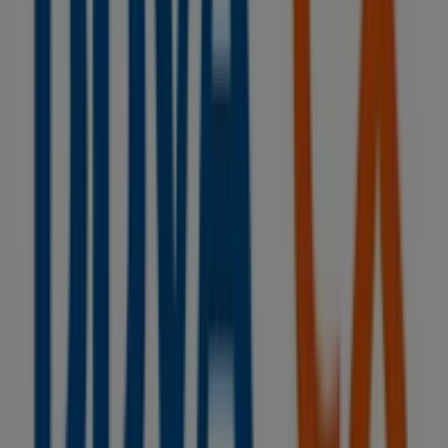
descuentos en productos de
Bancos y Seguros
para tus
compras en
Ogíjares
.
No pierdas la oportunidad de visitar la tienda de
BBVA
en
CRUCES, 2 BQ.3 LOCAL 6
para disfrutar de una
experiencia de compra completa. Te invitamos a
explorar las promociones que tenemos para ti este
agosto
y mantenerte informado de las mejores ofertas
de
BBVA
en
Ogíjares
. ¡Visítanos y empieza a ahorrar hoy
mismo!
Más información de BBVA
Ver otras tiendas de BBVA en
Ogíjares
Publicidad