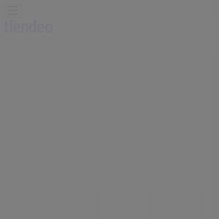
Estás aquí:
Ogíjares - 28001
Destacados
Hiper-Supermercados
Hogar y Muebles
Jardín
y Bricolaje
Ropa, Zapatos y Complementos
Informática y
Electrónica
Juguetes y Bebés
Coches, Motos y
Recambios
Perfumerías y
Belleza
Viajes
Restauración
Deporte
Salud y
Ópticas
Ocio
Libros y Papelerías
Bancos y Seguros
Bodas
Publicidad
Oficina BBVA | CRUCES, 2 BQ.3