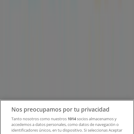
Tiendeo forma parte de Shopfully, la empresa
tecnológica que está reinventando las compras locales
en todo el mundo.
Tiendeo
¿Qué hacemos?
Soluciones para empresas
Noticias y prensa
Trabaja con nosotros
Contacto
Nos preocupamos por tu privacidad
Tanto nosotros como nuestros
1014
socios almacenamos y
accedemos a datos personales, como datos de navegación o
Contacto comercial y de marketing
identificadores únicos, en tu dispositivo. Si seleccionas Aceptar
Tienda mal colocada en el mapa