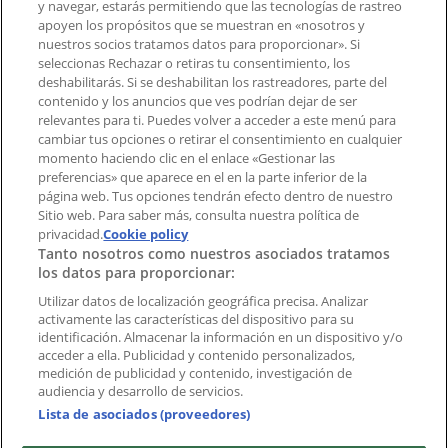
y navegar, estarás permitiendo que las tecnologías de rastreo
Notificar un folleto
apoyen los propósitos que se muestran en «nosotros y
¿Encontraste un problema en la web o en la
nuestros socios tratamos datos para proporcionar». Si
aplicación?
seleccionas Rechazar o retiras tu consentimiento, los
deshabilitarás. Si se deshabilitan los rastreadores, parte del
contenido y los anuncios que ves podrían dejar de ser
Índices
relevantes para ti. Puedes volver a acceder a este menú para
cambiar tus opciones o retirar el consentimiento en cualquier
momento haciendo clic en el enlace «Gestionar las
preferencias» que aparece en el en la parte inferior de la
Marcas
página web. Tus opciones tendrán efecto dentro de nuestro
Marcas locales
Sitio web. Para saber más, consulta nuestra política de
Negocios
privacidad.
Cookie policy
Tanto nosotros como nuestros asociados tratamos
Negocios cercanos
los datos para proporcionar:
Productos
Productos locales
Utilizar datos de localización geográfica precisa. Analizar
activamente las características del dispositivo para su
Ciudades
identificación. Almacenar la información en un dispositivo y/o
acceder a ella. Publicidad y contenido personalizados,
Descargar la APP Tiendeo
medición de publicidad y contenido, investigación de
audiencia y desarrollo de servicios.
Lista de asociados (proveedores)