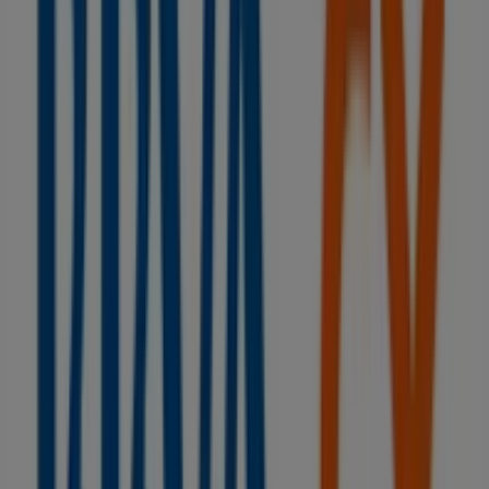
Estancos
Plaza Alta, 18, Ogíjares
115 m
Abierto
CaixaBank
C. LUIS ROSALES, 1, Ogíjares
138 m
Abierto