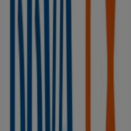
Otros negocios de Bancos y Seguros
en Ogíjares
BBVA
Bienvenido a la tienda de
BBVA
en Tiendeo, donde
podrás descubrir las mejores
ofertas
,
promociones
y
catálogos
de esta destacada marca del sector de
Bancos y Seguros
. Nuestra tienda física está ubicada en
CRUCES, 2 BQ.3 LOCAL 6
,
Ogíjares
, y en ella encontrarás
una amplia gama de productos de calidad que te
permitirán ahorrar durante todo el
agosto de 2026
.
En Tiendeo te ofrecemos toda la información actualizada
sobre
BBVA
, como los horarios de apertura, las ofertas
exclusivas y la ubicación exacta de la tienda en
CRUCES,
2 BQ.3 LOCAL 6
. Además, tendrás acceso a los últimos
catálogos de
BBVA
, donde podrás descubrir las
promociones más recientes y aprovechar grandes