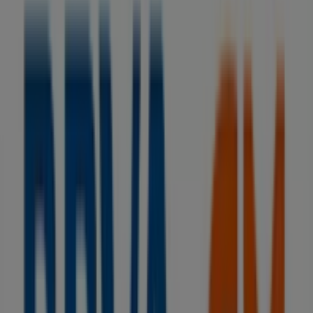
BBVA
Sin comisiones y hasta 1.060€ ¡te sale a
cuenta!
Caduca el 15/9
Tiendas más cercanas
Kutxa
VERACRUZ, 4, Ogíjares
99 m