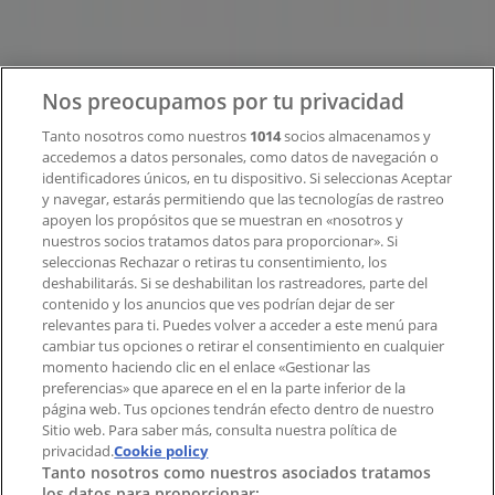
Trabaja con nosotros
Contacto
Nos preocupamos por tu privacidad
Tanto nosotros como nuestros
1014
socios almacenamos y
accedemos a datos personales, como datos de navegación o
Contacto comercial y de marketing
identificadores únicos, en tu dispositivo. Si seleccionas Aceptar
Tienda mal colocada en el mapa
y navegar, estarás permitiendo que las tecnologías de rastreo
Notificar un folleto
apoyen los propósitos que se muestran en «nosotros y
¿Encontraste un problema en la web o en la
nuestros socios tratamos datos para proporcionar». Si
aplicación?
seleccionas Rechazar o retiras tu consentimiento, los
deshabilitarás. Si se deshabilitan los rastreadores, parte del
contenido y los anuncios que ves podrían dejar de ser
Índices
relevantes para ti. Puedes volver a acceder a este menú para
cambiar tus opciones o retirar el consentimiento en cualquier
momento haciendo clic en el enlace «Gestionar las
preferencias» que aparece en el en la parte inferior de la
Marcas
página web. Tus opciones tendrán efecto dentro de nuestro
Marcas locales
Sitio web. Para saber más, consulta nuestra política de
Negocios
privacidad.
Cookie policy
Tanto nosotros como nuestros asociados tratamos
Negocios cercanos
los datos para proporcionar: