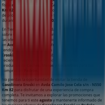
física está ubicada en
Avda Camilo Jose Cela s/n - N550
Km 82
,
Padrón
, y en ella encontrarás una amplia gama
de productos de calidad que te permitirán ahorrar
durante todo el
agosto de 2026
.
En Tiendeo te ofrecemos toda la información actualizada
sobre
Gasolinera Eroski
, como los horarios de apertura,
las ofertas exclusivas y la ubicación exacta de la tienda
en
Avda Camilo Jose Cela s/n - N550 Km 82
. Además,
tendrás acceso a los últimos catálogos de
Gasolinera
Eroski
, donde podrás descubrir las promociones más
recientes y aprovechar grandes descuentos en
productos de
Coches, Motos y Recambios
para tus
compras en
Padrón
.
No pierdas la oportunidad de visitar la tienda de
Gasolinera Eroski
en
Avda Camilo Jose Cela s/n - N550
Km 82
para disfrutar de una experiencia de compra
completa. Te invitamos a explorar las promociones que
tenemos para ti este
agosto
y mantenerte informado de