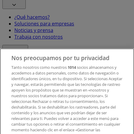
¿Qué hacemos?
Soluciones para empresas
Noticias y prensa
Trabaja con nosotros
Contacto
Nos preocupamos por tu privacidad
Tanto nosotros como nuestros
1014
socios almacenamos y
accedemos a datos personales, como datos de navegación o
Contacto comercial y de marketing
identificadores únicos, en tu dispositivo. Si seleccionas Aceptar
Tienda mal colocada en el mapa
y navegar, estarás permitiendo que las tecnologías de rastreo
Notificar un folleto
apoyen los propósitos que se muestran en «nosotros y
¿Encontraste un problema en la web o en la
nuestros socios tratamos datos para proporcionar». Si
aplicación?
seleccionas Rechazar o retiras tu consentimiento, los
deshabilitarás. Si se deshabilitan los rastreadores, parte del
contenido y los anuncios que ves podrían dejar de ser
Índices
relevantes para ti. Puedes volver a acceder a este menú para
cambiar tus opciones o retirar el consentimiento en cualquier
momento haciendo clic en el enlace «Gestionar las