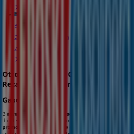
Banco Sabadell
Ctra general, 10, Padrón
75 m
Otros negocios de Coches, Motos y
Recambios en Padrón
Gasolinera Eroski
Bienvenido a la tienda de
Gasolinera Eroski
en Tiendeo,
donde podrás descubrir las mejores
ofertas
,
promociones
y
catálogos
de esta destacada marca del
sector de
Coches, Motos y Recambios
. Nuestra tienda