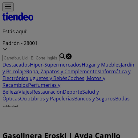
Estás aquí:
Padrón - 28001
Destacados
Hiper-Supermercados
Hogar y Muebles
Jardín
y Bricolaje
Ropa, Zapatos y Complementos
Informática y
Electrónica
Juguetes y Bebés
Coches, Motos y
Recambios
Perfumerías y
Belleza
Viajes
Restauración
Deporte
Salud y
Ópticas
Ocio
Libros y Papelerías
Bancos y Seguros
Bodas
Publicidad
Gasolinera Eroski | Avda Camilo