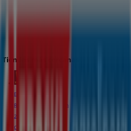
Tiendas más cercanas
Estancos
Rua del Castro 5, Padrón
22 m
Cerrado