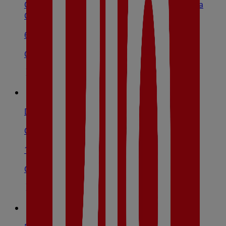
C/ Pascual Márquez, 71,73, Villamanrique De La
Condesa
6.1 km
Cerrado
Dia
Cl. Torriente S/N, Benacazón
10.9 km
Cerrado