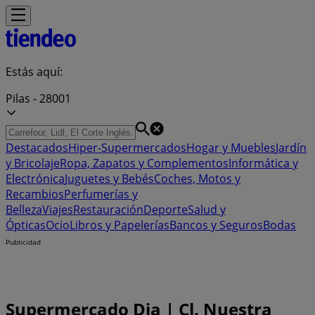
Estás aquí:
Pilas - 28001
Destacados
Hiper-Supermercados
Hogar y Muebles
Jardín
y Bricolaje
Ropa, Zapatos y Complementos
Informática y
Electrónica
Juguetes y Bebés
Coches, Motos y
Recambios
Perfumerías y
Belleza
Viajes
Restauración
Deporte
Salud y
Ópticas
Ocio
Libros y Papelerías
Bancos y Seguros
Bodas
Publicidad
Supermercado Dia | Cl. Nuestra