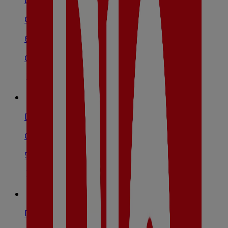
Dia
Cl. Nuestra Señora De Fatima Nº 15 - 17, Pilas
663 m
Cerrado
Dia
Carr. Bormujos, 1, Aznalcázar
5.4 km
Dia