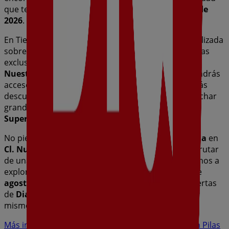
que te permitirán ahorrar durante todo el
agosto de
2026
.
En Tiendeo te ofrecemos toda la información actualizada
sobre
Dia
, como los horarios de apertura, las ofertas
exclusivas y la ubicación exacta de la tienda en
Cl.
Nuestra Señora De Fatima Nº 15 - 17
. Además, tendrás
acceso a los últimos catálogos de
Dia
, donde podrás
descubrir las promociones más recientes y aprovechar
grandes descuentos en productos de
Hiper-
Supermercados
para tus compras en
Pilas
.
No pierdas la oportunidad de visitar la tienda de
Dia
en
Cl. Nuestra Señora De Fatima Nº 15 - 17
para disfrutar
de una experiencia de compra completa. Te invitamos a
explorar las promociones que tenemos para ti este
agosto
y mantenerte informado de las mejores ofertas
de
Dia
en
Pilas
. ¡Visítanos y empieza a ahorrar hoy
mismo!
Más información de Dia
Ver otras tiendas de Dia en Pilas