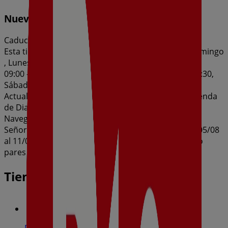
Nueva Calidad Dia del 05/08 al 11/08
Caduca el 11/8
Esta tienda de Dia tiene los siguientes horarios: Domingo
, Lunes 09:00 - 21:30, Martes 09:00 - 21:30, Miércoles
09:00 - 21:30, Jueves 09:00 - 21:30, Viernes 09:00 - 21:30,
Sábado 09:00 - 21:30
Actualmente hay 1 catálogos disponibles en esta tienda
de Dia.
Navega por el último catálogo de Dia en Cl. Nuestra
Señora De Fatima Nº 15 - 17 Nueva Calidad Dia del 05/08
al 11/08 que es válido del 5/8/2026 al 11/8/2026 y no
pares de ahorrar.
Tiendas más cercanas