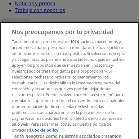
Noticias y prensa
Trabaja con nosotros
Contacto
Nos preocupamos por tu privacidad
Tanto nosotros como nuestros
1014
socios almacenamos y
accedemos a datos personales, como datos de navegación o
Contacto comercial y de marketing
identificadores únicos, en tu dispositivo. Si seleccionas Aceptar
Tienda mal colocada en el mapa
y navegar, estarás permitiendo que las tecnologías de rastreo
Notificar un folleto
apoyen los propósitos que se muestran en «nosotros y
¿Encontraste un problema en la web o en la
nuestros socios tratamos datos para proporcionar». Si
aplicación?
seleccionas Rechazar o retiras tu consentimiento, los
deshabilitarás. Si se deshabilitan los rastreadores, parte del
contenido y los anuncios que ves podrían dejar de ser
Índices
relevantes para ti. Puedes volver a acceder a este menú para
cambiar tus opciones o retirar el consentimiento en cualquier
momento haciendo clic en el enlace «Gestionar las
preferencias» que aparece en el en la parte inferior de la
Marcas
página web. Tus opciones tendrán efecto dentro de nuestro
Marcas locales
Sitio web. Para saber más, consulta nuestra política de
Negocios
privacidad.
Cookie policy
Tanto nosotros como nuestros asociados tratamos
Negocios cercanos