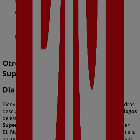
Dia
C/Cristóbal Colón, 55, Sanlúcar La Mayor
13.1 km
Cerrado
Otros negocios de Hiper-
Supermercados en Pilas
Dia
Bienvenido a la tienda de
Dia
en Tiendeo, donde podrás
descubrir las mejores
ofertas
,
promociones
y
catálogos
de esta destacada marca del sector de
Hiper-
Supermercados
. Nuestra tienda física está ubicada en
Cl. Nuestra Señora De Fatima Nº 15 - 17
,
Pilas
, y en ella
encontrarás una amplia gama de productos de calidad