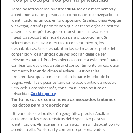
Tanto nosotros como nuestros
1014
socios almacenamos y
accedemos a datos personales, como datos de navegación o
Contacto comercial y de marketing
identificadores únicos, en tu dispositivo. Si seleccionas Aceptar
Tienda mal colocada en el mapa
y navegar, estarás permitiendo que las tecnologías de rastreo
Notificar un folleto
apoyen los propósitos que se muestran en «nosotros y
¿Encontraste un problema en la web o en la
nuestros socios tratamos datos para proporcionar». Si
aplicación?
seleccionas Rechazar o retiras tu consentimiento, los
deshabilitarás. Si se deshabilitan los rastreadores, parte del
contenido y los anuncios que ves podrían dejar de ser
Índices
relevantes para ti. Puedes volver a acceder a este menú para
cambiar tus opciones o retirar el consentimiento en cualquier
momento haciendo clic en el enlace «Gestionar las
preferencias» que aparece en el en la parte inferior de la
Marcas
página web. Tus opciones tendrán efecto dentro de nuestro
Marcas locales
Sitio web. Para saber más, consulta nuestra política de
Negocios
privacidad.
Cookie policy
Tanto nosotros como nuestros asociados tratamos
Negocios cercanos
los datos para proporcionar:
Productos
Productos locales
Utilizar datos de localización geográfica precisa. Analizar
activamente las características del dispositivo para su
Ciudades
identificación. Almacenar la información en un dispositivo y/o
acceder a ella. Publicidad y contenido personalizados,
Descargar la APP Tiendeo